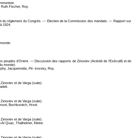
ommuniste.
, Ruth Fischer, Roy.
r et du règlement du Congrès. — Election de la Commission des mandats. — Rapport sur
 à 1924.
 monde.
s peuples d’Orient. — Discussion des rapports de Zinoviev (Activité de l’Exécutif) et de
 du monde).
rphy, Jacquemotte, Pé- trovsky, Roy.
inoviev et de Varga (suite).
Radek.
inoviev et de Varga (suite).
nzel, Bochkovitch, Hrsel.
inoviev et de Varga (suite).
 Aï-Quac, Thalheimer, Kleine.
inoviev et de Varga (suite).