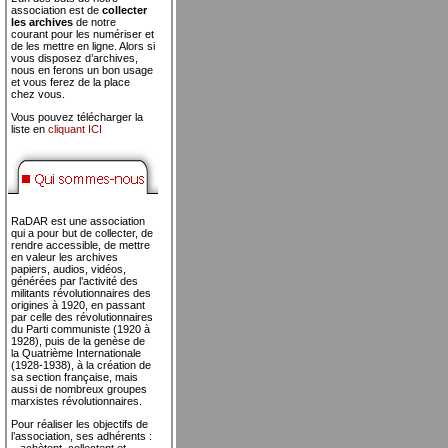
association est de
collecter
les archives
de notre
courant pour les numériser et
de les mettre en ligne. Alors si
vous disposez d’archives,
nous en ferons un bon usage
et vous ferez de la place
chez vous.
Vous pouvez télécharger la
liste en
cliquant ICI
RaDAR est une association
qui a pour but de collecter, de
rendre accessible, de mettre
en valeur les archives
papiers, audios, vidéos,
générées par l’activité des
militants révolutionnaires des
origines à 1920, en passant
par celle des révolutionnaires
du Parti communiste (1920 à
1928), puis de la genèse de
la Quatrième Internationale
(1928-1938), à la création de
sa section française, mais
aussi de nombreux groupes
marxistes révolutionnaires.
Pour réaliser les objectifs de
l’association, ses adhérents :