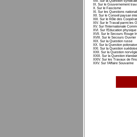
VIII. Sur la Question syndical
IX. Sur le Gouvernement travai
X. Sur le Fascisme
XI. Sur les Questions nationa
XII. Sur le Conseil paysan int
XIII. Sur le Rôle des Coopér
XIV. Sur le Travail parmi les 
XV. Sur l’Internationale Com
XVI. Sur l’Education physique
XVII. Sur le Secours Rouge In
XVIII. Sur le Secours Ouvrier 
XIX. Sur la Question russe
XX. Sur la Question polonaise
XXI. Sur la Question suédois
XXII. Sur la Question norvégi
XXIII. Sur la Question irlandai
XXIV. Sur les Travaux de l’In
XXV. Sur l’Affaire Souvarine