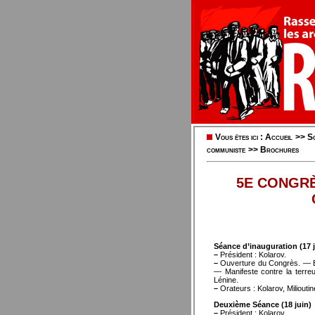
Vous êtes ici :
Accueil
>>
So
communiste
>>
Brochures
5E CONGRÈ
Séance d’inauguration (17 j
–
Président : Kolarov.
–
Ouverture du Congrès. — Ele
— Manifeste contre la terre
Lénine.
–
Orateurs : Kolarov, Miliouti
Deuxième Séance (18 juin)
–
Président : Kolarov.