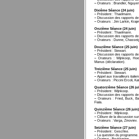
–
Orateurs : Brandler, Nguyen 
Dixième Séance (24 juin)
–
Président : Thaelmann.
–
Discussion des rapports de Z
–
Orateurs : Jim Larkin, Kraje
Onzième Séance (24 juin)
–
Président : Thaelmann.
–
Discussion des rapports de Z
–
Orateurs : Dunne, Chasseig
Douzième Séance (25 juin)
–
Président : Stewart.
–
Discussion des rapports de Z
–
Orateurs : Wijnkoop, Hoeg
Manus (déclaration).
Treizième Séance (25 juin)
–
Président : Stewart.
–
Appel aux travailleurs itali
–
Orateurs : Piccini Ercoli, K
Quatorzième Séance (26 jui
–
Président : Wijnkoop.
–
Discussion des rapports de Z
–
Orateurs : Fried, Buck, Ba
Fiala.
Quinzième Séance (26 juin)
–
Président : Wijnkoop.
–
Clôture de la discussion sur
–
Orateurs : Varga, Zinoviev.
Seizième Séance (27 juin)
–
Président : Geschke.
–
La question du programme.
–
Orateur : Boukharine.