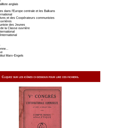
e
lliste anglais
les dans l’Europe centrale et les Balkans
ernational
atives et des Coopérateurs communistes
Ouvrières
muniste des Jeunes
 de la Classe ouvrière
ternational
International
e
enne...
se
stitut Marx-Engels
Cliquez sur les icônes ci-dessous pour lire ces fichiers.