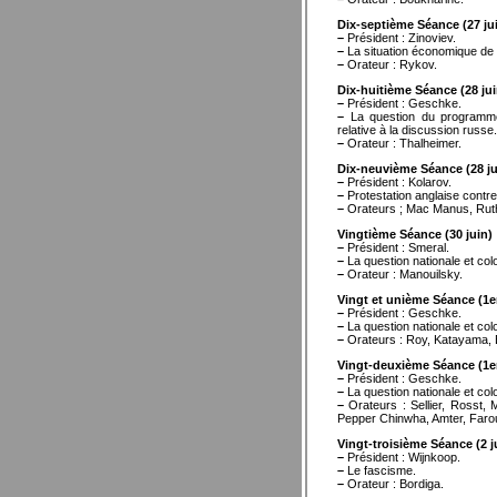
Dix-septième Séance (27 ju
–
Président : Zinoviev.
–
La situation économique de l
–
Orateur : Rykov.
Dix-huitième Séance (28 jui
–
Président : Geschke.
–
La question du programme (
relative à la discussion russe
–
Orateur : Thalheimer.
Dix-neuvième Séance (28 ju
–
Président : Kolarov.
–
Protestation anglaise contre 
–
Orateurs ; Mac Manus, Ruth
Vingtième Séance (30 juin)
–
Président : Smeral.
–
La question nationale et colo
–
Orateur : Manouilsky.
Vingt et unième Séance (1er 
–
Président : Geschke.
–
La question nationale et colo
–
Orateurs : Roy, Katayama, B
Vingt-deuxième Séance (1er 
–
Président : Geschke.
–
La question nationale et colon
–
Orateurs : Sellier, Rosst,
Pepper Chinwha, Amter, Faro
Vingt-troisième Séance (2 ju
–
Président : Wijnkoop.
–
Le fascisme.
–
Orateur : Bordiga.