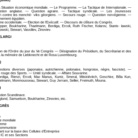
uillet)
a Situation économique mondiale. — Le Programme. — La Tactique de Internationale. —
estion anglaise. — Question agraire. — Tactique syndicale. — Les Jeunesses
n contre les menché- viks géorgiens. — Secours rouge. — Question norvégienne. —
rnement égyptien.
aine occidentale. — Election de l’Exécutif. — Discours de clôture du Congrès.
per, Boukharine, Thaelmann, Bordiga, Ercoli, Ruth Fischer, Kolarov, Stanis- lawski,
ski, Stewart, Vassiliev, Zinoviev.
ÉLARGI
on de l’Ordre du jour du Ve Congrès — Désignation du Présidium, du Secrétariat et des
a mémoire de Liebknecht et de Rosa Luxembourg.
)
tions diverses (japonaise, autrichienne, polonaise, hongroise, nègre, fasciste). —
 rouge des Sports. — Unité syndicale. — Affaire Souvarine.
rdiga, Rienzi, Ercoli, Mac Manus, Kuntz, Smeral, Mitskiévitch, Geschke, Bêla Kun,
aelmann, Monmousseau, Stewart, Guy Jerram, Sellier, Freimuth, Mouna.
)
tion Scandinave.
lund, Samuelson, Boukharine, Zinoviev, etc.
NGRÈS
e
ue mondiale
ramme
e Communiste
rti sur la base des Cellules d’Entreprise
 IC et ses Sections