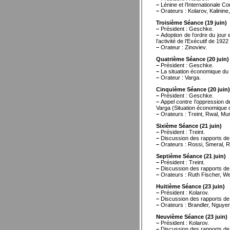
–
Lénine et l’Internationale C
–
Orateurs : Kolarov, Kalinine
Troisième Séance (19 juin)
–
Président : Geschke.
–
Adoption de l’ordre du jou
l’activité de l’Exécutif de 1922
–
Orateur : Zinoviev.
Quatrième Séance (20 juin)
–
Président : Geschke.
–
La situation économique du
–
Orateur : Varga.
Cinquième Séance (20 juin)
–
Président : Geschke.
–
Appel contre l’oppression de
Varga (Situation économique
–
Orateurs : Treint, Rwal, Mu
Sixième Séance (21 juin)
–
Président : Treint.
–
Discussion des rapports de.Z
–
Orateurs : Rossi, Smeral, 
Septième Séance (21 juin)
–
Président : Treint.
–
Discussion des rapports de Z
–
Orateurs : Ruth Fischer, We
Huitième Séance (23 juin)
–
Président : Kolarov.
–
Discussion des rapports de Z
–
Orateurs : Brandler, Nguyen
Neuvième Séance (23 juin)
–
Président : Kolarov.
–
Discussion des rapports de Z