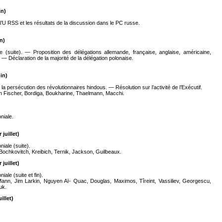
in)
’U RSS et les résultats de la discussion dans le PC russe.
n)
suite). — Proposition des délégations allemande, française, anglaise, américaine,
. — Déclaration de la majorité de la délégation polonaise.
in)
la persécution des révolutionnaires hindous. — Résolution sur l’activité de l’Exécutif.
 Fischer, Bordiga, Boukharine, Thaelmann, Macchi.
niale.
juillet)
niale (suite).
ochkovitch, Kreibich, Ternik, Jackson, Guilbeaux.
juillet)
iale (suite et fin).
 Mann, Jim Larkin, Nguyen Aï- Quac, Douglas, Maximos, Tîreint, Vassiliev, Georgescu,
uk.
illet)