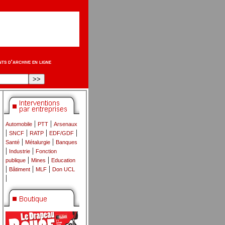
s d'archive en ligne
|
|
Automobile
PTT
Arsenaux
|
|
|
|
SNCF
RATP
EDF/GDF
|
|
Santé
Métalurgie
Banques
|
|
Industrie
Fonction
|
|
publique
Mines
Education
|
|
|
Bâtiment
MLF
Don UCL
|