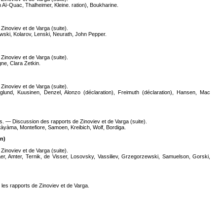
Aï-Quac, Thalheimer, Kleine. ration), Boukharine.
inoviev et de Varga (suite).
wski, Kolarov, Lenski, Neurath, John Pepper.
inoviev et de Varga (suite).
ne, Clara Zetkin.
inoviev et de Varga (suite).
lund, Kuusinen, Denzel, Alonzo (déclaration), Freimuth (déclaration), Hansen, Mac
ens. — Discussion des rapports de Zinoviev et de Varga (suite).
atàyàma, Montefiore, Samoen, Kreibich, Wolf, Bordiga.
n)
inoviev et de Varga (suite).
er, Amter, Ternik, de Visser, Losovsky, Vassiliev, Grzegorzewski, Samuelson, Gorski,
 les rapports de Zinoviev et de Varga.