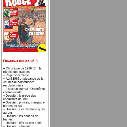
Drapeau rouge n° 3
–
Chronique de 1936 (3) : la
révolte des calicots
–
Page de réclame
–
Avril 1966 : naissance de la
Jeunesse communiste
révolutionnaire
–
Il était un journal : Quatrième
internationale
–
Dossier : la grève des
cheminots de 1910
–
Dossier : princes, marquis et
barons du rail
–
Dossier : c’est la thune qu’ils
auront !
–
Dossier : les causes de
l’échec
–
Dossier : défi au bon sens
–
Dossier : citoyens !