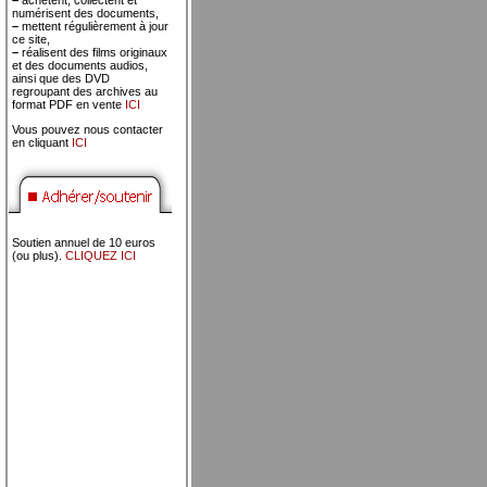
–
achètent, collectent et
numérisent des documents,
–
mettent régulièrement à jour
ce site,
–
réalisent des films originaux
et des documents audios,
ainsi que des DVD
regroupant des archives au
format PDF en vente
ICI
Vous pouvez nous contacter
en cliquant
ICI
Soutien annuel de 10 euros
(ou plus).
CLIQUEZ ICI