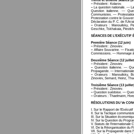
Trente et unième Séance (8 j
–
Président : Kolarov.
–
La question nationale. — L
Question italienne. — Qu
Communistes. — Protestatio
Protestation contre le Gouve
Déclaration du P. C. de l’Ukr
–
Orateurs : Manouilsky, Pep
Geschke, Tskhakaia, Piestkhow
SÉANCES DE L’EXÉCUTIF 
Première Séance (12 juin)
–
Président : Zinoviev.
–
Affaire Souvarine. — Fixati
Commissions. — Hommage à l
Deuxième Séance (12 juillet
–
Président : Zinoviev.
–
Question italienne. — Ques
Propagande. — Internationale
–
Orateurs : Manouilsky, Bo
Zinoviev, Semard, Heinz, Th
Troisième Séance (13 juillet
–
Président : Zinoviev.
–
Question suédoise. — Ques
–
Orateurs : Thaelmann, Hoeg
RÉSOLUTIONS DU Ve CO
I. Sur le Rapport de l’Exécutif
II. Sur la Tactique communist
III. Sur la Situation économiq
IV. Sur la Question du Prog
V. Statuts de l’International
VI. De la Réorganisation du Pa
VII. Sur la Propagande dans l’