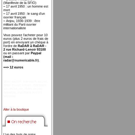
(Manifeste de la SFIO)
–
17 avril 1950 : un homme est
mort
–
17 avril 1950 : le sang d’un
ouvrier français
–
Anjou, 1936-1939 : être
militant du Parti ouvrier
internationaliste
Vous pouvez l’acheter pour 10
euros (plus 2 euros de frais de
port) en envoyant un chèque à
l’ordre de
RaDAR à RaDAR -
2 rue Richard-Lenoir 93100
ou en passant par
Paypal
(mail :
radar@numericable.fr)
.
==> 12 euros
didim escort
,
marmaris escort
,
didim escort bayan
,
marmaris
escort bayan
,
didim escort
bayanlar
,
marmaris escort
bayanlar
Aller à la boutique
L’un des buts de notre