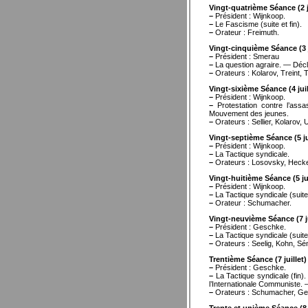
Vingt-quatrième Séance (2 j
–
Président : Wijnkoop.
–
Le Fascisme (suite et fin).
–
Orateur : Freimuth.
Vingt-cinquième Séance (3 j
–
Président : Smerau
–
La question agraire. — Décla
–
Orateurs : Kolarov, Treint,
Vingt-sixième Séance (4 juil
–
Président : Wijnkoop.
–
Protestation contre l’assa
Mouvement des jeunes.
–
Orateurs : Sellier, Kolarov, 
Vingt-septième Séance (5 ju
–
Président : Wijnkoop.
–
La Tactique syndicale.
–
Orateurs : Losovsky, Hecke
Vingt-huitième Séance (5 jui
–
Président : Wijnkoop.
–
La Tactique syndicale (suite
–
Orateur : Schumacher.
Vingt-neuvième Séance (7 ju
–
Président : Geschke.
–
La Tactique syndicale (suite
–
Orateurs : Seelig, Kohn, Sé
Trentième Séance (7 juillet)
–
Président : Geschke.
–
La Tactique syndicale (fin)
l’Internationale Communiste.
–
Orateurs : Schumacher, Gesc