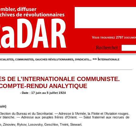
Vous trouverez 2797 document
Rechercher :
cialistes, communistes, gauches révolutionnaires, syndicats...
>>
Internationale
S DE L’INTERNATIONALE COMMUNISTE.
COMPTE-RENDU ANALYTIQUE
- Date : 17 juin au 5 juillet 1924
uin)
ction du Bureau et du Secrétariat. — Adresse à l’Armée, la Flotte et l’Aviation rouges.
ur blanche. — Adresse aux peuples frères d’Orient. — Salut fraternel aux recrues de
ne, Zinoviev, Rykov, Losovsky, Geschke, Treint, Stewart.