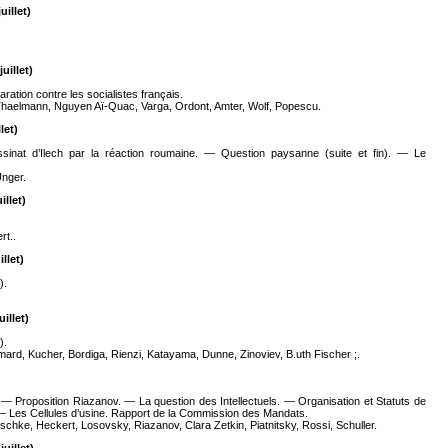
uillet)
uillet)
ration contre les socialistes français.
 Thaelmann, Nguyen Aï-Quac, Varga, Ordont, Amter, Wolf, Popescu.
let)
ssinat d’Ilech par la réaction roumaine. — Question paysanne (suite et fin). — Le
Unger.
illet)
rt..
llet)
).
illet)
).
mard, Kucher, Bordiga, Rienzi, Katayama, Dunne, Zinoviev, B.uth Fischer ;.
. — Proposition Riazanov. — La question des Intellectuels. — Organisation et Statuts de
 — Les Cellules d’usine. Rapport de la Commission des Mandats.
hke, Heckert, Losovsky, Riazanov, Clara Zetkin, Piatnitsky, Rossi, Schuller.