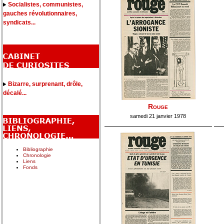
Socialistes, communistes,
gauches révolutionnaires,
syndicats...
Bizarre, surprenant, drôle,
décalé...
Rouge
samedi 21 janvier 1978
Bibliographie
Chronologie
Liens
Fonds