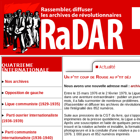
Un p’tit coup de Rouge au p’tit déj
Nos archives
Nous avons une nouvelle adresse mail :
archi
Opposition de gauche
Entre le 15 mars 1976 et le 2 février 1979, la Lig
dans une aventure extraordinaire : publier un journ
mois, il a fallu surmonter de nombreux problèmes.
Ligue communiste (1929-1935)
(Rassembler et diffuser les archives de révolution
site l’intégralité des 852 numéros.
Parti ouvrier internationaliste
Suite aux pressions de la CGT du livre, qui s’oppo
imprimeries de la presse quotidienne, la Ligue a é
(1936-1939)
Après une souscription et l’aide de quelques personn
trouvé et la rotative achetée et installée, la forma
photogravure et à la conduite d’une rotative a 
Parti communiste
1976. 1 000 jours et 852 numéros imprimés
internationaliste (1936-1940)