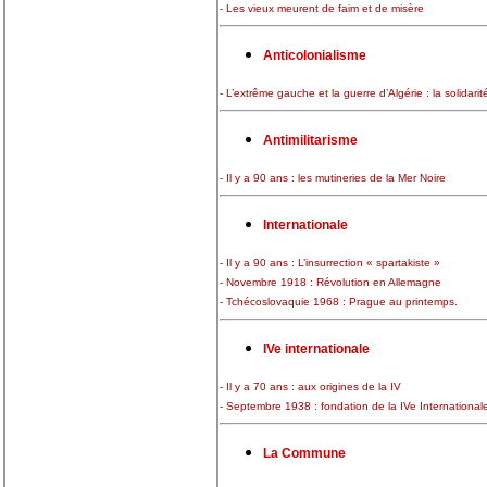
- Les vieux meurent de faim et de misère
Anticolonialisme
- L’extrême gauche et la guerre d’Algérie : la solidari
Antimilitarisme
- Il y a 90 ans : les mutineries de la Mer Noire
Internationale
- Il y a 90 ans : L’insurrection « spartakiste »
- Novembre 1918 : Révolution en Allemagne
- Tchécoslovaquie 1968 : Prague au printemps.
IVe internationale
- Il y a 70 ans : aux origines de la IV
- Septembre 1938 : fondation de la IVe International
La Commune