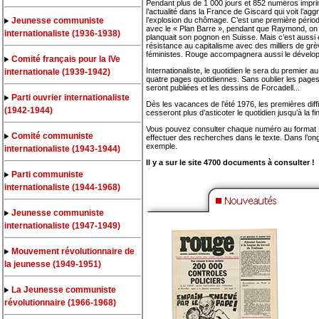
Pendant plus de 1 000 jours et 852 numéros impri
l’actualité dans la France de Giscard qui voit l’aggr
Jeunesse communiste
l’explosion du chômage. C’est une première période
avec le « Plan Barre », pendant que Raymond, on 
internationaliste (1936-1938)
planquait son pognon en Suisse. Mais c’est aussi 
résistance au capitalisme avec des milliers de grè
féministes. Rouge accompagnera aussi le ­dévelo
Comité français pour la IVe
Internationaliste, le quotidien le sera du premier
internationale (1939-1942)
quatre pages quotidiennes. Sans oublier les pages c
seront publiées et les dessins de Forcadell...
Parti ouvrier internationaliste
Dès les vacances de l’été 1976, les premières diff
(1942-1944)
cesseront plus d’asticoter le quotidien jusqu’à la f
Vous pouvez consulter chaque numéro au format
Comité communiste
effectuer des recherches dans le texte. Dans l’on
exemple.
internationaliste (1943-1944)
Il y a sur le site 4700 documents à consulter !
Parti communiste
internationaliste (1944-1968)
Jeunesse communiste
internationaliste (1947-1949)
Mouvement révolutionnaire de
la jeunesse (1949-1951)
La Jeunesse communiste
révolutionnaire (1966-1968)