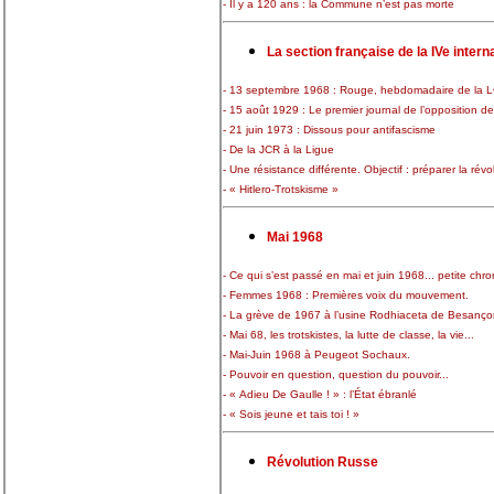
- Il y a 120 ans : la Commune n’est pas morte
La section française de la IVe intern
- 13 septembre 1968 : Rouge, hebdomadaire de la L
- 15 août 1929 : Le premier journal de l’opposition 
- 21 juin 1973 : Dissous pour antifascisme
- De la JCR à la Ligue
- Une résistance différente. Objectif : préparer la rév
- « Hitlero-Trotskisme »
Mai 1968
- Ce qui s’est passé en mai et juin 1968... petite chro
- Femmes 1968 : Premières voix du mouvement.
- La grève de 1967 à l’usine Rodhiaceta de Besançon
- Mai 68, les trotskistes, la lutte de classe, la vie...
- Mai-Juin 1968 à Peugeot Sochaux.
- Pouvoir en question, question du pouvoir...
- « Adieu De Gaulle ! » : l’État ébranlé
- « Sois jeune et tais toi ! »
Révolution Russe