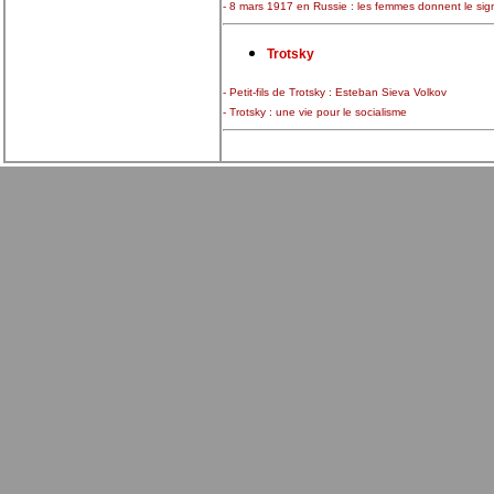
- 8 mars 1917 en Russie : les femmes donnent le sig
Trotsky
- Petit-fils de Trotsky : Esteban Sieva Volkov
- Trotsky : une vie pour le socialisme