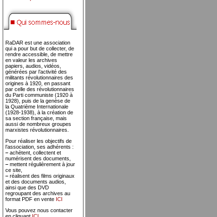
RaDAR est une association
qui a pour but de collecter, de
rendre accessible, de mettre
en valeur les archives
papiers, audios, vidéos,
générées par l’activité des
militants révolutionnaires des
origines à 1920, en passant
par celle des révolutionnaires
du Parti communiste (1920 à
1928), puis de la genèse de
la Quatrième Internationale
(1928-1938), à la création de
sa section française, mais
aussi de nombreux groupes
marxistes révolutionnaires.
Pour réaliser les objectifs de
l’association, ses adhérents :
–
achètent, collectent et
numérisent des documents,
–
mettent régulièrement à jour
ce site,
–
réalisent des films originaux
et des documents audios,
ainsi que des DVD
regroupant des archives au
format PDF en vente
ICI
Vous pouvez nous contacter
en cliquant
ICI