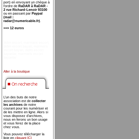
port) en envoyant un chèque à
l’ordre de
RaDAR à RaDAR -
2 rue Richard-Lenoir 93100
ou en passant par
Paypal
(mail :
radar@numericable.fr)
.
==> 12 euros
didim escort
,
marmaris escort
,
didim escort bayan
,
marmaris
escort bayan
,
didim escort
bayanlar
,
marmaris escort
bayanlar
Aller à la boutique
L’un des buts de notre
association est de
collecter
les archives
de notre
courant pour les numériser et
de les mettre en ligne. Alors si
vous disposez d’archives,
nous en ferons un bon usage
et vous ferez de la place
chez vous.
Vous pouvez télécharger la
liste en
cliquant ICI