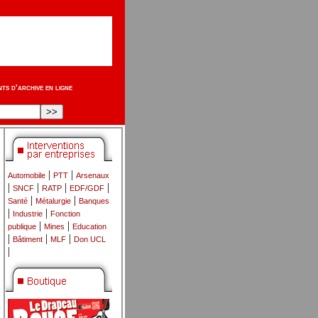
s d'archive en ligne
|
|
Automobile
PTT
Arsenaux
|
|
|
|
SNCF
RATP
EDF/GDF
|
|
Santé
Métalurgie
Banques
|
|
Industrie
Fonction
|
|
publique
Mines
Education
|
|
|
Bâtiment
MLF
Don UCL
|