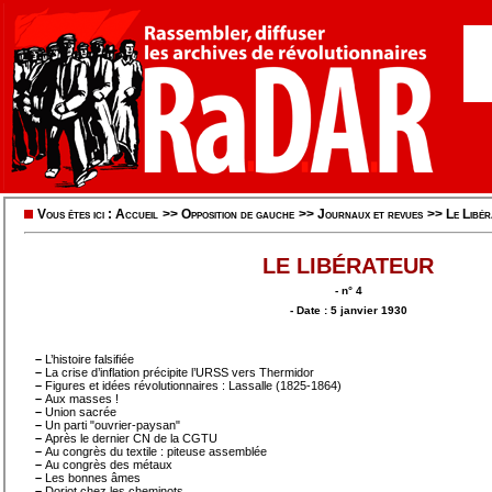
Vous êtes ici :
Accueil
>>
Opposition de gauche
>>
Journaux et revues
>>
Le Libér
LE LIBÉRATEUR
- n° 4
- Date : 5 janvier 1930
–
L’histoire falsifiée
–
La crise d’inflation précipite l’URSS vers Thermidor
–
Figures et idées révolutionnaires : Lassalle (1825-1864)
–
Aux masses !
–
Union sacrée
–
Un parti "ouvrier-paysan"
–
Après le dernier CN de la CGTU
–
Au congrès du textile : piteuse assemblée
–
Au congrès des métaux
–
Les bonnes âmes
–
Doriot chez les cheminots