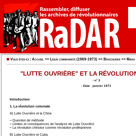
Vous êtes ici :
Accueil
>>
Ligue communiste (1969-1973)
>>
Brochures
>>
Marx 
"LUTTE OUVRIÈRE" ET LA RÉVOLUTIO
- n° 3
- Date : janvier 1971
Introduction
1. La révolution coloniale
A) Lutte Ouvrière et la Chine
–
Question de méthode
–
Limites et conséquences de l’analyse de Lutte Ouvrière
–
La révolution chinoise comme révolution prolétarienne
B) Lutte Ouvrière et Cuba