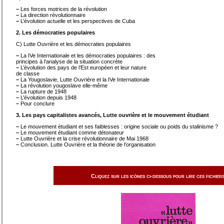
–
Les forces motrices de la révolution
–
La direction révolutionnaire
–
L’évolution actuelle et les perspectives de Cuba
2. Les démocraties populaires
C) Lutte Ouvrière et les démocraties populaires
–
La IVe Internationale et les démocraties populaires : des
principes à l’analyse de la situation concrète
–
L’évolution des pays de l’Est européen et leur nature
de classe
–
La Yougoslavie, Lutte Ouvrière et la IVe Internationale
–
La révolution yougoslave elle-même
–
La rupture de 1948
–
L’évolution depuis 1948
–
Pour conclure
3. Les pays capitalistes avancés, Lutte ouvrière et le mouvement étudiant
–
Le mouvement étudiant et ses faiblesses : origine sociale ou poids du stalinisme ?
–
Le mouvement étudiant comme détonateur
–
Lutte Ouvrière et la crise révolutionnaire de Mai 1968
–
Conclusion. Lutte Ouvrière et la théorie de l’organisation
Cliquez sur les icônes ci-dessous pour lire ces fichiers