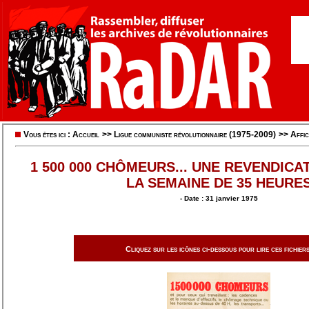
Vous êtes ici :
Accueil
>>
Ligue communiste révolutionnaire (1975-2009)
>>
Affic
1 500 000 CHÔMEURS... UNE REVENDICAT
LA SEMAINE DE 35 HEURE
- Date : 31 janvier 1975
Cliquez sur les icônes ci-dessous pour lire ces fichiers