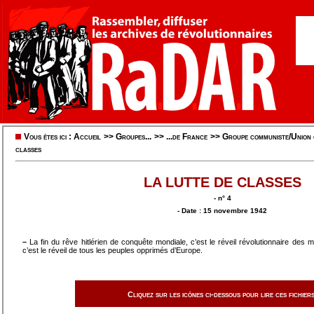
Vous êtes ici :
Accueil
>>
Groupes...
>>
...de France
>>
Groupe communiste/Union 
classes
LA LUTTE DE CLASSES
- n° 4
- Date : 15 novembre 1942
–
La fin du rêve hitlérien de conquête mondiale, c’est le réveil révolutionnaire des 
c’est le réveil de tous les peuples opprimés d’Europe.
Cliquez sur les icônes ci-dessous pour lire ces fichiers