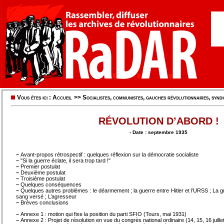
Vous êtes ici :
Accueil
>>
Socialistes, communistes, gauches révolutionnaires, syndic
RÉVOLUTION D’ABORD !
- Date : septembre 1935
–
Avant-propos rétrospectif : quelques réflexion sur la démocratie socialiste
–
"Si la guerre éclate, il sera trop tard !"
–
Premier postulat
–
Deuxième postulat
–
Troisième postulat
–
Quelques conséquences
–
Quelques autres problèmes : le déarmement ; la guerre entre Hitler et l’URSS ; La gr
sang versé ; L’agresseur
–
Brèves conclusions
–
Annexe 1 : motion qui fixe la position du parti SFIO (Tours, mai 1931)
–
Annexe 2 : Projet de résolution en vue du congrès national ordinaire (14, 15, 16 juille