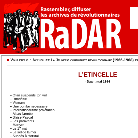
Vous êtes ici :
Accueil
>>
La Jeunesse communiste révolutionnaire (1966-1968)
>
L’ETINCELLE
- Date : mai 1966
–
Otan suspends ton vol
–
Rhodésie
–
Vietnam
–
Une bombe nécessaire
–
Internationalisme prolétarien
–
A bas l’armée
–
Blaise Pascal
–
Les paravents
–
Martyrs
–
Le 17 mai
–
Le sel de la mer
–
Succès à Herstal