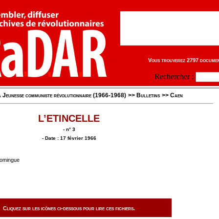
Vous trouverez 2797 document
Rechercher :
 Jeunesse communiste révolutionnaire (1966-1968)
>>
Bulletins
>>
Caen
L’ETINCELLE
- n° 3
- Date : 17 février 1966
Domingue
Cliquez sur les icônes ci-dessous pour lire ces fichiers.