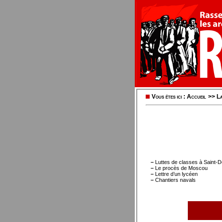
Vous êtes ici :
Accueil
>>
La
–
Luttes de classes à Saint-
–
Le procès de Moscou
–
Lettre d’un lycéen
–
Chantiers navals