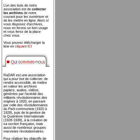
L’un des buts de notre
association est de
collecter
les archives
de notre
courant pour les numériser et
de les mettre en ligne. Alors si
vous disposez d’archives,
nous en ferons un bon usage
et vous ferez de la place
chez vous.
Vous pouvez télécharger la
liste en
cliquant ICI
RaDAR est une association
qui a pour but de collecter, de
rendre accessible, de mettre
en valeur les archives
papiers, audios, vidéos,
générées par l’activité des
militants révolutionnaires des
origines à 1920, en passant
par celle des révolutionnaires
du Parti communiste (1920 à
1928), puis de la genèse de
la Quatrième Internationale
(1928-1938), à la création de
sa section française, mais
aussi de nombreux groupes
marxistes révolutionnaires.
Pour réaliser les objectifs de