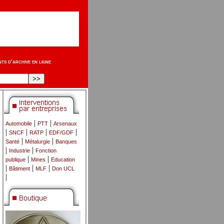
s d'archive en ligne
|
|
Automobile
PTT
Arsenaux
|
|
|
|
SNCF
RATP
EDF/GDF
|
|
Santé
Métalurgie
Banques
|
|
Industrie
Fonction
|
|
publique
Mines
Education
|
|
|
Bâtiment
MLF
Don UCL
|