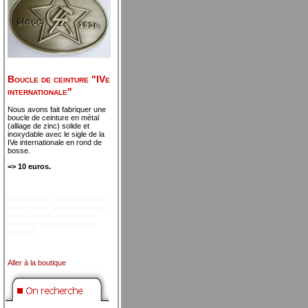
Boucle de ceinture "IVe
internationale"
Nous avons fait fabriquer une
boucle de ceinture en métal
(alliage de zinc) solide et
inoxydable avec le sigle de la
IVe internationale en rond de
bosse.
=> 10 euros.
didim escort
,
marmaris escort
,
didim escort bayan
,
marmaris
escort bayan
,
didim escort
bayanlar
,
marmaris escort
bayanlar
Aller à la boutique