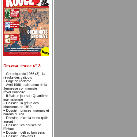
Drapeau rouge n° 3
–
Chronique de 1936 (3) : la
révolte des calicots
–
Page de réclame
–
Avril 1966 : naissance de la
Jeunesse communiste
révolutionnaire
–
Il était un journal : Quatrième
internationale
–
Dossier : la grève des
cheminots de 1910
–
Dossier : princes, marquis et
barons du rail
–
Dossier : c’est la thune qu’ils
auront !
–
Dossier : les causes de
l’échec
–
Dossier : défi au bon sens
–
Dossier : citoyens !