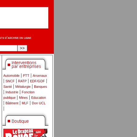
s d'archive en ligne
|
|
Automobile
PTT
Arsenaux
|
|
|
|
SNCF
RATP
EDF/GDF
|
|
Santé
Métalurgie
Banques
|
|
Industrie
Fonction
|
|
publique
Mines
Education
|
|
|
Bâtiment
MLF
Don UCL
|