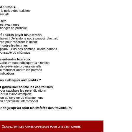
t 18 mois...
la police des salaires
sociale
 tête
 des avantages
 changer de politique
é : faites payer les patrons
alaires ! Défendons notre pouvoir d’achat.
es pour résorber le déficit
 toutes les femmes
pitaux ! Pas des bombes, ni des canons
esponsable du chômage
re entendre leur voix
vailleurs peut débloquer la situation
 de grève interprofessionnelle
 se mobiliser contre les patrons
endications
ns s’attaquer aux profits ?
aut gouverner contre les capitalistes
pour satisfaire les revendications
r un million d’emplois
lisé au service du changement
u capitalisme international
ende jusqu’au bout les intérêts des travailleurs
Cliquez sur les icônes ci-dessous pour lire ces fichiers.