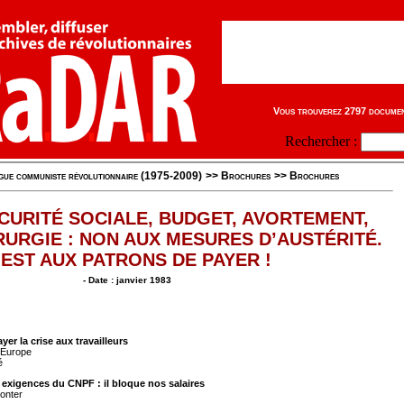
Vous trouverez 2797 document
Rechercher :
gue communiste révolutionnaire (1975-2009)
>>
Brochures
>>
Brochures
ÉCURITÉ SOCIALE, BUDGET, AVORTEMENT,
RURGIE : NON AUX MESURES D’AUSTÉRITÉ.
’EST AUX PATRONS DE PAYER !
- Date : janvier 1983
yer la crise aux travailleurs
 Europe
é
xigences du CNPF : il bloque nos salaires
monter