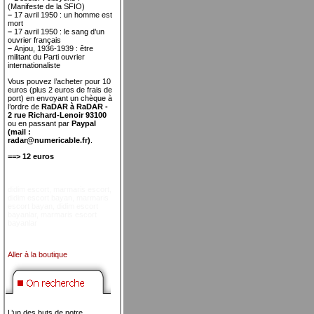
(Manifeste de la SFIO)
–
17 avril 1950 : un homme est
mort
–
17 avril 1950 : le sang d’un
ouvrier français
–
Anjou, 1936-1939 : être
militant du Parti ouvrier
internationaliste
Vous pouvez l’acheter pour 10
euros (plus 2 euros de frais de
port) en envoyant un chèque à
l’ordre de
RaDAR à RaDAR -
2 rue Richard-Lenoir 93100
ou en passant par
Paypal
(mail :
radar@numericable.fr)
.
==> 12 euros
didim escort
,
marmaris escort
,
didim escort bayan
,
marmaris
escort bayan
,
didim escort
bayanlar
,
marmaris escort
bayanlar
Aller à la boutique
L’un des buts de notre