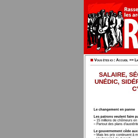
Vous êtes ici :
Accueil
>>
Li
SALAIRE, S
UNÉDIC, SIDÉ
C
Le changement en panne
Les patrons veulent faire pa
–
15 millions de chômeurs en
–
Partout des plans d’austérit
Le gouvernement cède aux e
–
Mais les prix continuent à 