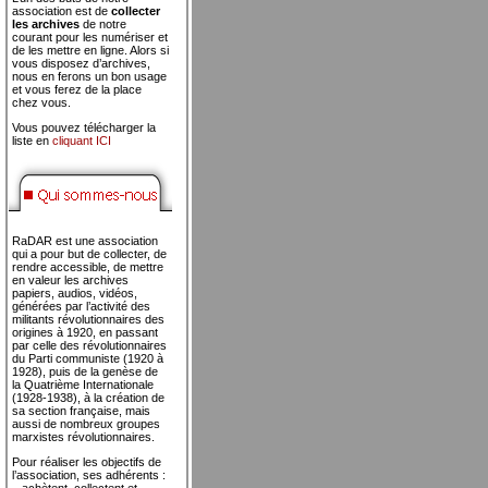
association est de
collecter
les archives
de notre
courant pour les numériser et
de les mettre en ligne. Alors si
vous disposez d’archives,
nous en ferons un bon usage
et vous ferez de la place
chez vous.
Vous pouvez télécharger la
liste en
cliquant ICI
RaDAR est une association
qui a pour but de collecter, de
rendre accessible, de mettre
en valeur les archives
papiers, audios, vidéos,
générées par l’activité des
militants révolutionnaires des
origines à 1920, en passant
par celle des révolutionnaires
du Parti communiste (1920 à
1928), puis de la genèse de
la Quatrième Internationale
(1928-1938), à la création de
sa section française, mais
aussi de nombreux groupes
marxistes révolutionnaires.
Pour réaliser les objectifs de
l’association, ses adhérents :