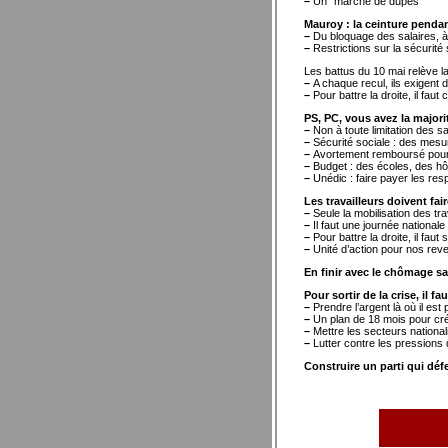
–
Un "marché de dupes"
Mauroy : la ceinture pendan
–
Du bloquage des salaires, à 
–
Restrictions sur la sécurité 
Les battus du 10 mai relève la
–
A chaque recul, ils exigent
–
Pour battre la droite, il faut
PS, PC, vous avez la majorit
–
Non à toute limitation des s
–
Sécurité sociale : des mesur
–
Avortement remboursé pour
–
Budget : des écoles, des hô
–
Unédic : faire payer les r
Les travailleurs doivent fai
–
Seule la mobilisation des tra
–
Il faut une journée nationale
–
Pour battre la droite, il faut
–
Unité d’action pour nos rev
En finir avec le chômage sa
Pour sortir de la crise, il f
–
Prendre l’argent là où il est 
–
Un plan de 18 mois pour crée
–
Mettre les secteurs nationa
–
Lutter contre les pressions d
Construire un parti qui déf