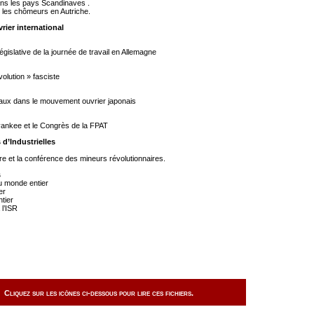
ns les pays Scandinaves .
re les chômeurs en Autriche.
rier international
gislative de la journée de travail en Allemagne
olution » fasciste
aux dans le mouvement ouvrier japonais
 yankee et le Congrès de la FPAT
 d’Industrielles
e et la conférence des mineurs révolutionnaires.
s
u monde entier
er
tier
 l’ISR
Cliquez sur les icônes ci-dessous pour lire ces fichiers.