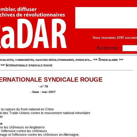
Vous trouverez 2797 document
Rechercher :
cialistes, communistes, gauches révolutionnaires, syndicats...
>>
Syndicalisme
>>
>>
Internationale syndicale rouge
TERNATIONALE SYNDICALE ROUGE
- n° 78
- Date : mai 1927
t la rupture du front national en Chine
al des Trade-Unions contre le mouvement national minoritaire
ste
ue
tre les chômeurs en Angleterre
 l’offensive contre les chômeurs
ge et l’offensive contre les chômeurs en Allemagne.