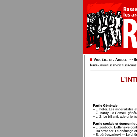
Vous êtes ici :
Accueil
>>
So
Internationale syndicale rouge
L’IN
Partie Générale
–
L. heller. Les impérialistes e
–
G. hardy. Le Conseil .génér
–
L. Z. Le bill antitrade-unioni
Partie sociale et économiq
–
L. zoobock. L’offensive con
–
isa strasser. Le chômage et
–
S. pérévoznikovî — Le chôma