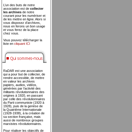
L’un des buts de notre
association est de
collecter
les archives
de notre
courant pour les numériser et
de les mettre en ligne. Alors si
vous disposez d’archives,
nous en ferons un bon usage
et vous ferez de la place
chez vous.
Vous pouvez télécharger la
liste en
cliquant ICI
RaDAR est une association
qui a pour but de collecter, de
rendre accessible, de mettre
en valeur les archives
papiers, audios, vidéos,
générées par l’activité des
militants révolutionnaires des
origines à 1920, en passant
par celle des révolutionnaires
du Parti communiste (1920 à
1928), puis de la genèse de
la Quatrième Internationale
(1928-1938), à la création de
sa section française, mais
aussi de nombreux groupes
marxistes révolutionnaires.
Pour réaliser les objectifs de