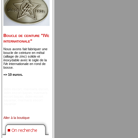
Boucle de ceinture "IVe
internationale"
Nous avons fait fabriquer une
boucle de ceinture en métal
(alliage de zinc) solide et
inoxydable avec le sigle de la
IVe internationale en rond de
bosse.
=> 10 euros.
didim escort
,
marmaris escort
,
didim escort bayan
,
marmaris
escort bayan
,
didim escort
bayanlar
,
marmaris escort
bayanlar
Aller à la boutique