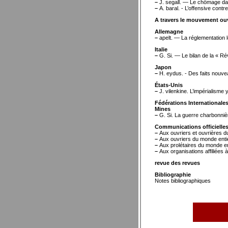
–
J. segall. — Le chômage da
–
A. baral. - L’offensive cont
A travers le mouvement ouv
Allemagne
–
apelt. — La réglementation lé
Italie
–
G. Si. — Le bilan de la « Rév
Japon
–
H. eydus. - Des faits nouve
États-Unis
–
J. vilenkine. L’impérialisme
Fédérations Internationales
Mines
–
G. Si. La guerre charbonnièr
Communications officielle
–
Aux ouvriers et ouvrières d
–
Aux ouvriers du monde enti
–
Aux prolétaires du monde en
–
Aux organisations affiliées à
revue des revues
Bibliographie
Notes bibliographiques