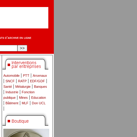
s d'archive en ligne
|
|
Automobile
PTT
Arsenaux
|
|
|
|
SNCF
RATP
EDF/GDF
|
|
Santé
Métalurgie
Banques
|
|
Industrie
Fonction
|
|
publique
Mines
Education
|
|
|
Bâtiment
MLF
Don UCL
|