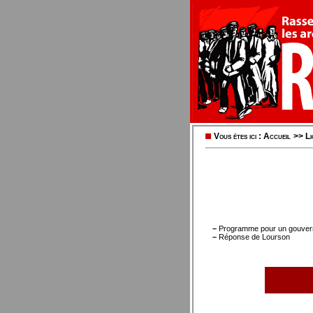
Vous êtes ici :
Accueil
>>
L
–
Programme pour un gouvernem
–
Réponse de Lourson