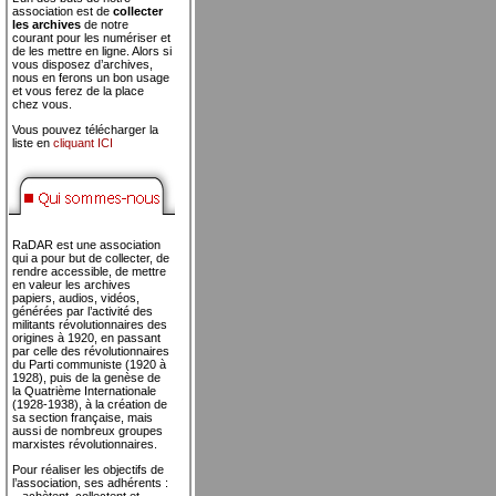
association est de
collecter
les archives
de notre
courant pour les numériser et
de les mettre en ligne. Alors si
vous disposez d’archives,
nous en ferons un bon usage
et vous ferez de la place
chez vous.
Vous pouvez télécharger la
liste en
cliquant ICI
RaDAR est une association
qui a pour but de collecter, de
rendre accessible, de mettre
en valeur les archives
papiers, audios, vidéos,
générées par l’activité des
militants révolutionnaires des
origines à 1920, en passant
par celle des révolutionnaires
du Parti communiste (1920 à
1928), puis de la genèse de
la Quatrième Internationale
(1928-1938), à la création de
sa section française, mais
aussi de nombreux groupes
marxistes révolutionnaires.
Pour réaliser les objectifs de
l’association, ses adhérents :