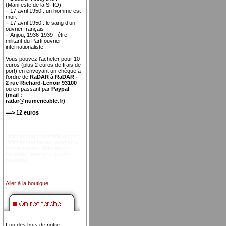
(Manifeste de la SFIO)
–
17 avril 1950 : un homme est
mort
–
17 avril 1950 : le sang d’un
ouvrier français
–
Anjou, 1936-1939 : être
militant du Parti ouvrier
internationaliste
Vous pouvez l’acheter pour 10
euros (plus 2 euros de frais de
port) en envoyant un chèque à
l’ordre de
RaDAR à RaDAR -
2 rue Richard-Lenoir 93100
ou en passant par
Paypal
(mail :
radar@numericable.fr)
.
==> 12 euros
didim escort
,
marmaris escort
,
didim escort bayan
,
marmaris
escort bayan
,
didim escort
bayanlar
,
marmaris escort
bayanlar
Aller à la boutique
L’un des buts de notre