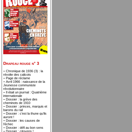
Drapeau rouge n° 3
–
Chronique de 1936 (3) : la
révolte des calicots
–
Page de réclame
–
Avril 1966 : naissance de la
Jeunesse communiste
révolutionnaire
–
Il était un journal : Quatrième
internationale
–
Dossier : la grève des
cheminots de 1910
–
Dossier : princes, marquis et
barons du rail
–
Dossier : c’est la thune qu’ils
auront !
–
Dossier : les causes de
l’échec
–
Dossier : défi au bon sens
–
Dossier : citoyens !