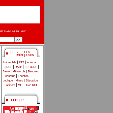
s d'archive en ligne
|
|
Automobile
PTT
Arsenaux
|
|
|
|
SNCF
RATP
EDF/GDF
|
|
Santé
Métalurgie
Banques
|
|
Industrie
Fonction
|
|
publique
Mines
Education
|
|
|
Bâtiment
MLF
Don UCL
|