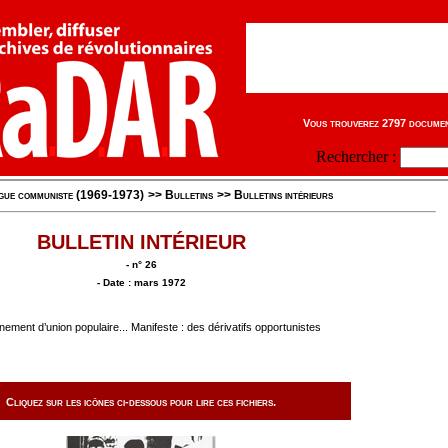
Vous trouverez 2797 document
Rechercher :
igue communiste (1969-1973)
>>
Bulletins
>>
Bulletins intérieurs
BULLETIN INTÉRIEUR
- n° 26
- Date : mars 1972
ent d’union populaire... Manifeste : des dérivatifs opportunistes
Cliquez sur les icônes ci-dessous pour lire ces fichiers.