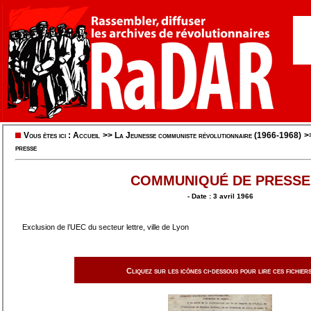
Vous êtes ici :
Accueil
>>
La Jeunesse communiste révolutionnaire (1966-1968)
>
presse
COMMUNIQUÉ DE PRESSE
- Date : 3 avril 1966
Exclusion de l’UEC du secteur lettre, ville de Lyon
Cliquez sur les icônes ci-dessous pour lire ces fichiers