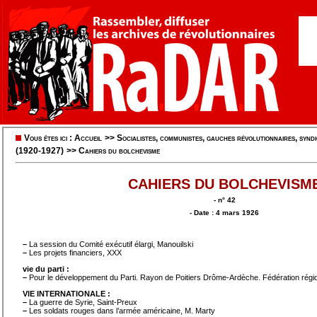
Vous êtes ici :
Accueil
>>
Socialistes, communistes, gauches révolutionnaires, syndic
(1920-1927)
>>
Cahiers du bolchevisme
CAHIERS DU BOLCHEVISM
- n° 42
- Date : 4 mars 1926
–
La session du Comité exécutif élargi, Manouilski
–
Les projets financiers, XXX
vie du parti :
–
Pour le développement du Parti. Rayon de Poitiers Drôme-Ardèche. Fédération régio
VlE INTERNATIONALE :
–
La guerre de Syrie, Saint-Preux
–
Les soldats rouges dans l’armée américaine, M. Marty