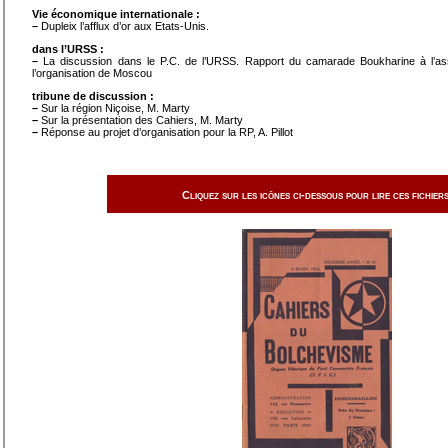
Vie économique internationale :
–
Dupleix l’afflux d’or aux Etats-Unis.
dans l’URSS :
–
La discussion dans le P.C. de l’URSS. Rapport du camarade Boukharine à l’as
l’organisation de Moscou
tribune de discussion :
–
Sur la région Niçoise, M. Marty
–
Sur la présentation des Cahiers, M. Marty
–
Réponse au projet d’organisation pour la RP, A. Pillot
Cliquez sur les icônes ci-dessous pour lire ces fichiers