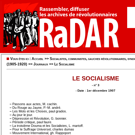
Vous êtes ici :
Accueil
>>
Socialistes, communistes, gauches révolutionnaires, syndic
(1905-1920)
>>
Journaux
>>
Le Socialisme
LE SOCIALISME
- n° 3
- Date : 1er décembre 1907
–
Passons aux actes, M. cachin.
–
Du Rouge au Jaune, P.-M. andré.
–
Les Mots et les Choses, paul grados.
–
Au jour le jour.
–
Dépression et Révolution, G. bonnier.
–
Période critique, paul faure.
–
La troisième Douma et les Socialistes, L. martoff.
–
Pour le Suffrage Universel, charles dumas
–
Mouvement International, gh. Rappoport