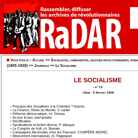
Vous êtes ici :
Accueil
>>
Socialistes, communistes, gauches révolutionnaires, syndic
(1905-1920)
>>
Journaux
>>
Le Socialisme
LE SOCIALISME
- n° 13
- Date : 9 février 1908
–
Pourquoi des Socialistes à la Chambre ? bracke.
–
La Finance, Reine du Monde, V. carlier
–
Réforme démocratique, ch. Dumas
–
Au jour le jour, paul grados
–
Rectification.
–
Syndicalisme et Action directe, P. lafargue
–
Le Congrès de Hull, ch. Bonnier
–
Campagnes électorales chez les Paysans, COMPÈRE-MOREL
–
Mouvement international, ch. Rappoport