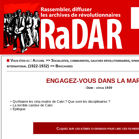
Vous êtes ici :
Accueil
>>
Socialistes, communistes, gauches révolutionnaires, syndic
international (1922-1932)
>>
Brochures
ENGAGEZ-VOUS DANS LA MA
- Date : circa 1930
–
Qu’étaient les cinq mutins de Calvi ? Que sont les disciplinaires ?
–
La terrible camise de Calvi
–
Epilogue
Cliquez sur les icônes ci-dessous pour lire ces fichiers