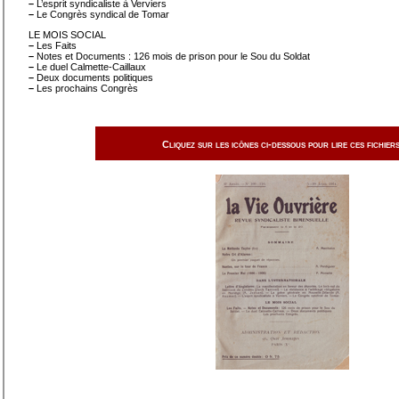
–
L’esprit syndicaliste à Verviers
–
Le Congrès syndical de Tomar
LE MOIS SOCIAL
–
Les Faits
–
Notes et Documents : 126 mois de prison pour le Sou du Soldat
–
Le duel Calmette-Caillaux
–
Deux documents politiques
–
Les prochains Congrès
Cliquez sur les icônes ci-dessous pour lire ces fichiers