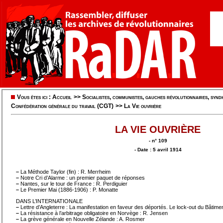
Vous êtes ici :
Accueil
>>
Socialistes, communistes, gauches révolutionnaires, syndic
Confédération générale du travail (CGT)
>>
La Vie ouvrière
LA VIE OUVRIÈRE
- n° 109
- Date : 5 avril 1914
–
La Méthode Taylor (fin) : R. Merrheim
–
Notre Cri d’Alarme : un premier paquet de réponses
–
Nantes, sur le tour de France : R. Perdiguier
–
Le Premier Mai (1886-1906) : P. Monatte
DANS L’INTERNATIONALE
–
Lettre d’Angleterre : La manifestation en faveur des déportés. Le lock-out du Bâtim
–
La résistance à l’arbitrage obligatoire en Norvège : R. Jensen
–
La grève générale en Nouvelle Zélande : A. Rosmer