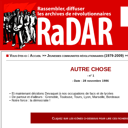
Vous êtes ici :
Accueil
>>
Jeunesses communistes révolutionnaires (1979-2009)
>
AUTRE CHOSE
- n° 1
- Date : 28 novembre 1986
–
Et maintenant décidons Devaquet à nos occupations de facs et de lycées
–
De partout et d’ailleurs : Grenoble, Toulouse, Tours, Lyon, Marseille, Bordeaux
–
Notre force : la démocratie !
Cliquez sur les icônes ci-dessous pour lire ces fichiers