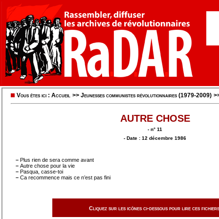
Vous êtes ici :
Accueil
>>
Jeunesses communistes révolutionnaires (1979-2009)
>
AUTRE CHOSE
- n° 11
- Date : 12 décembre 1986
–
Plus rien de sera comme avant
–
Autre chose pour la vie
–
Pasqua, casse-toi
–
Ca recommence mais ce n’est pas fini
Cliquez sur les icônes ci-dessous pour lire ces fichiers