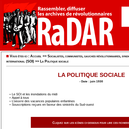
Vous êtes ici :
Accueil
>>
Socialistes, communistes, gauches révolutionnaires, syndic
international (SOI)
>>
La Politique sociale
LA POLITIQUE SOCIALE
- Date : juin 1930
–
Le SOI et les inondations du midi
–
Appel à tous
–
L’oeuvre des vacances populaires enfantines
–
Souscriptions reçues en faveur des sinistrés du Sud-ouest
Cliquez sur les icônes ci-dessous pour lire ces fichiers