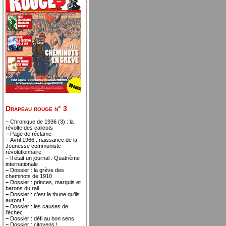
Drapeau rouge n° 3
–
Chronique de 1936 (3) : la
révolte des calicots
–
Page de réclame
–
Avril 1966 : naissance de la
Jeunesse communiste
révolutionnaire
–
Il était un journal : Quatrième
internationale
–
Dossier : la grève des
cheminots de 1910
–
Dossier : princes, marquis et
barons du rail
–
Dossier : c’est la thune qu’ils
auront !
–
Dossier : les causes de
l’échec
–
Dossier : défi au bon sens
–
Dossier : citoyens !