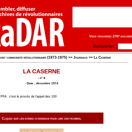
Vous trouverez 2797 document
Rechercher :
ont communiste révolutionnaire (1973-1975)
>>
Journaux
>>
La Caserne
LA CASERNE
- n° 8
- Date : décembre 1974
TPFA : c’est le procès de l’appel des 100
Cliquez sur les icônes ci-dessous pour lire ces fichiers.