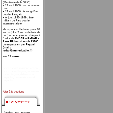
(Manifeste de la SFIO)
–
17 avril 1950 : un homme est
mort
–
17 avril 1950 : le sang d’un
ouvrier français
–
Anjou, 1936-1939 : être
militant du Parti ouvrier
internationaliste
Vous pouvez l’acheter pour 10
euros (plus 2 euros de frais de
port) en envoyant un chèque à
l’ordre de
RaDAR à RaDAR -
2 rue Richard-Lenoir 93100
ou en passant par
Paypal
(mail :
radar@numericable.fr)
.
==> 12 euros
didim escort
,
marmaris escort
,
didim escort bayan
,
marmaris
escort bayan
,
didim escort
bayanlar
,
marmaris escort
bayanlar
Aller à la boutique
L’un des buts de notre