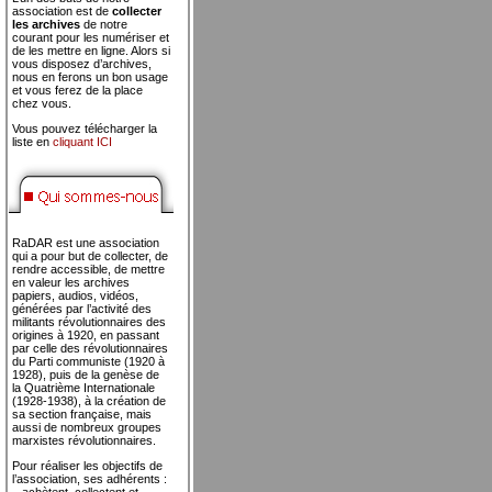
association est de
collecter
les archives
de notre
courant pour les numériser et
de les mettre en ligne. Alors si
vous disposez d’archives,
nous en ferons un bon usage
et vous ferez de la place
chez vous.
Vous pouvez télécharger la
liste en
cliquant ICI
RaDAR est une association
qui a pour but de collecter, de
rendre accessible, de mettre
en valeur les archives
papiers, audios, vidéos,
générées par l’activité des
militants révolutionnaires des
origines à 1920, en passant
par celle des révolutionnaires
du Parti communiste (1920 à
1928), puis de la genèse de
la Quatrième Internationale
(1928-1938), à la création de
sa section française, mais
aussi de nombreux groupes
marxistes révolutionnaires.
Pour réaliser les objectifs de
l’association, ses adhérents :