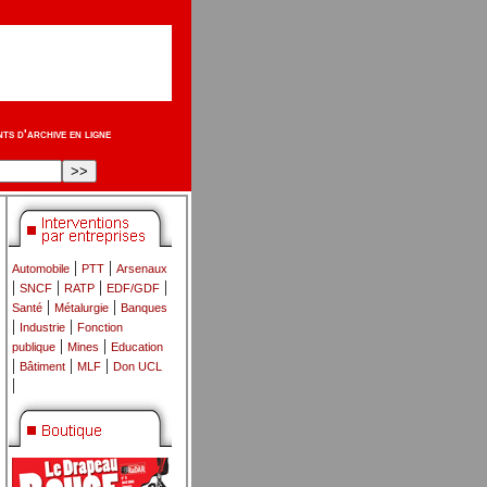
s d'archive en ligne
|
|
Automobile
PTT
Arsenaux
|
|
|
|
SNCF
RATP
EDF/GDF
|
|
Santé
Métalurgie
Banques
|
|
Industrie
Fonction
|
|
publique
Mines
Education
|
|
|
Bâtiment
MLF
Don UCL
|