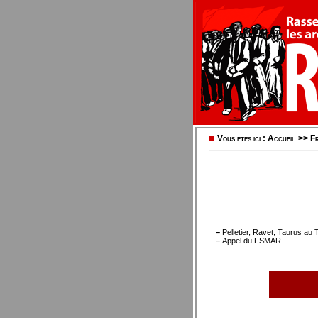
Vous êtes ici :
Accueil
>>
Fr
–
Pelletier, Ravet, Taurus au 
–
Appel du FSMAR