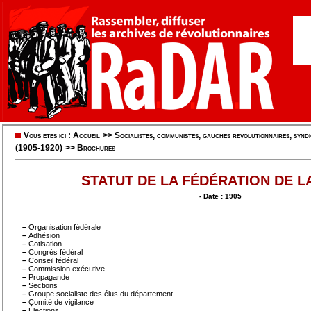
Vous êtes ici :
Accueil
>>
Socialistes, communistes, gauches révolutionnaires, syndic
(1905-1920)
>>
Brochures
STATUT DE LA FÉDÉRATION DE L
- Date : 1905
–
Organisation fédérale
–
Adhésion
–
Cotisation
–
Congrès fédéral
–
Conseil fédéral
–
Commission exécutive
–
Propagande
–
Sections
–
Groupe socialiste des élus du département
–
Comité de vigilance
–
Élections