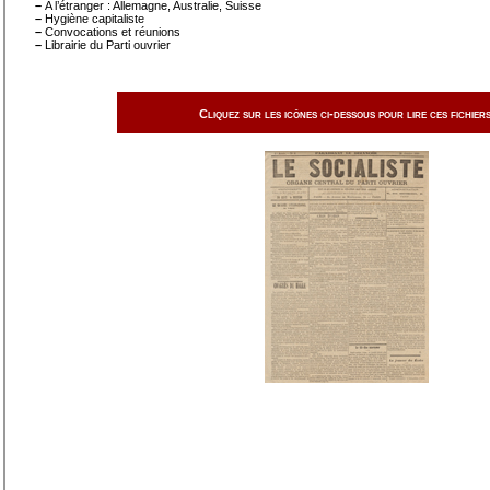
–
A l’étranger : Allemagne, Australie, Suisse
–
Hygiène capitaliste
–
Convocations et réunions
–
Librairie du Parti ouvrier
Cliquez sur les icônes ci-dessous pour lire ces fichiers