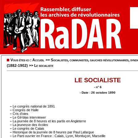
Vous êtes ici :
Accueil
>>
Socialistes, communistes, gauches révolutionnaires, syndic
(1882-1902)
>>
Le socialiste
LE SOCIALISTE
- n° 6
- Date : 26 octobre 1890
–
Le congrès national de 1891
–
Congrès de Halle
–
Cris d’oies
–
Le Gil-blas interviewer
–
La journée de 8 heures et les partis en Angleterre
–
La jeunesse des écoles
–
Le congrès de Calais
–
Historique de la journée de 8 heures par Paul Lafargue
–
Le Parti ouvrier en France : Calais, Lyon, Montluçon, Marseille