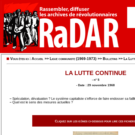
Vous êtes ici :
Accueil
>>
Ligue communiste (1969-1973)
>>
Bulletins
>>
La Lutt
LA LUTTE CONTINUE
- n° 5
- Date : 29 novembre 1968
–
Spéculation, dévaluation ? Le système capitaliste s’efforce de faire endosser sa failli
–
Quel est le sens des mesures actuelles ?
Cliquez sur les icônes ci-dessous pour lire ces fichiers