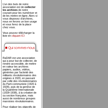
L’un des buts de notre
association est de
collecter
les archives
de notre
courant pour les numériser et
de les mettre en ligne. Alors si
vous disposez d’archives,
nous en ferons un bon usage
et vous ferez de la place
chez vous.
Vous pouvez télécharger la
liste en
cliquant ICI
RaDAR est une association
qui a pour but de collecter, de
rendre accessible, de mettre
en valeur les archives
papiers, audios, vidéos,
générées par l’activité des
militants révolutionnaires des
origines à 1920, en passant
par celle des révolutionnaires
du Parti communiste (1920 à
1928), puis de la genèse de
la Quatrième Internationale
(1928-1938), à la création de
sa section française, mais
aussi de nombreux groupes
marxistes révolutionnaires.
Pour réaliser les objectifs de