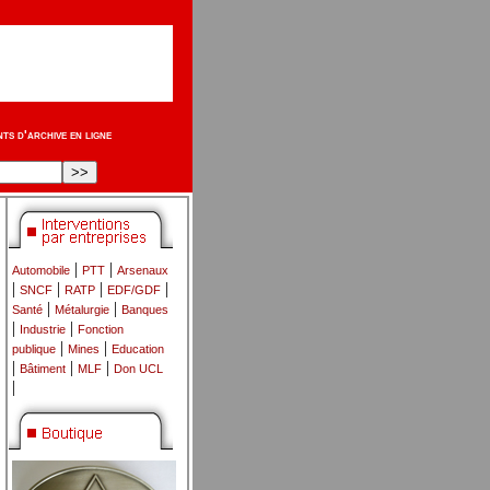
s d'archive en ligne
|
|
Automobile
PTT
Arsenaux
|
|
|
|
SNCF
RATP
EDF/GDF
|
|
Santé
Métalurgie
Banques
|
|
Industrie
Fonction
|
|
publique
Mines
Education
|
|
|
Bâtiment
MLF
Don UCL
|