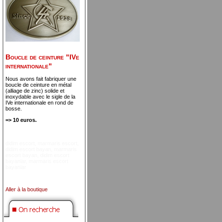
Boucle de ceinture "IVe
internationale"
Nous avons fait fabriquer une
boucle de ceinture en métal
(alliage de zinc) solide et
inoxydable avec le sigle de la
IVe internationale en rond de
bosse.
=> 10 euros.
didim escort
,
marmaris escort
,
didim escort bayan
,
marmaris
escort bayan
,
didim escort
bayanlar
,
marmaris escort
bayanlar
Aller à la boutique