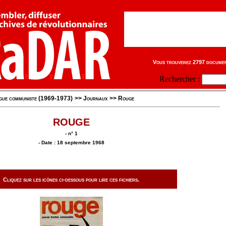
Vous trouverez 2797 document
Rechercher :
igue communiste (1969-1973)
>>
Journaux
>>
Rouge
ROUGE
- n° 1
- Date : 18 septembre 1968
Cliquez sur les icônes ci-dessous pour lire ces fichiers.