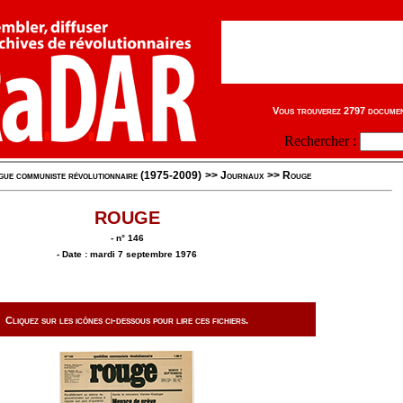
Vous trouverez 2797 document
Rechercher :
gue communiste révolutionnaire (1975-2009)
>>
Journaux
>>
Rouge
ROUGE
- n° 146
- Date : mardi 7 septembre 1976
Cliquez sur les icônes ci-dessous pour lire ces fichiers.