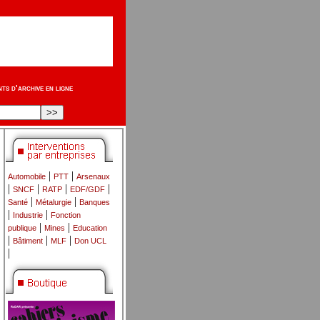
s d'archive en ligne
|
|
Automobile
PTT
Arsenaux
|
|
|
|
SNCF
RATP
EDF/GDF
|
|
Santé
Métalurgie
Banques
|
|
Industrie
Fonction
|
|
publique
Mines
Education
|
|
|
Bâtiment
MLF
Don UCL
|