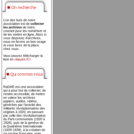
L’un des buts de notre
association est de
collecter
les archives
de notre
courant pour les numériser et
de les mettre en ligne. Alors si
vous disposez d’archives,
nous en ferons un bon usage
et vous ferez de la place
chez vous.
Vous pouvez télécharger la
liste en
cliquant ICI
RaDAR est une association
qui a pour but de collecter, de
rendre accessible, de mettre
en valeur les archives
papiers, audios, vidéos,
générées par l’activité des
militants révolutionnaires des
origines à 1920, en passant
par celle des révolutionnaires
du Parti communiste (1920 à
1928), puis de la genèse de
la Quatrième Internationale
(1928-1938), à la création de
sa section française, mais