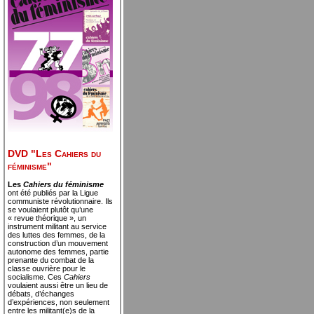
DVD "Les Cahiers du
féminisme"
Les
Cahiers du féminisme
ont été publiés par la Ligue
communiste révolutionnaire. Ils
se voulaient plutôt qu’une
« revue théorique », un
instrument militant au service
des luttes des femmes, de la
construction d’un mouvement
autonome des femmes, partie
prenante du combat de la
classe ouvrière pour le
socialisme. Ces
Cahiers
voulaient aussi être un lieu de
débats, d’échanges
d’expériences, non seulement
entre les militant(e)s de la