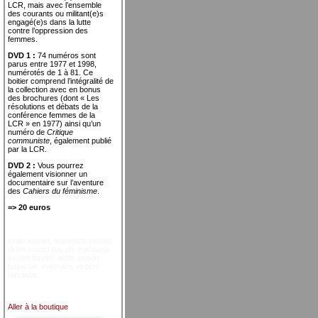
LCR, mais avec l’ensemble
des courants ou militant(e)s
engagé(e)s dans la lutte
contre l’oppression des
femmes.
DVD 1 :
74 numéros sont
parus entre 1977 et 1998,
numérotés de 1 à 81. Ce
boitier comprend l’intégralité de
la collection avec en bonus
des brochures (dont « Les
résolutions et débats de la
conférence femmes de la
LCR » en 1977) ainsi qu’un
numéro de
Critique
communiste
, également publié
par la LCR.
DVD 2 :
Vous pourrez
également visionner un
documentaire sur l’aventure
des
Cahiers du féminisme
.
=> 20 euros
didim escort
,
marmaris escort
,
didim escort bayan
,
marmaris
escort bayan
,
didim escort
bayanlar
,
marmaris escort
bayanlar
Aller à la boutique