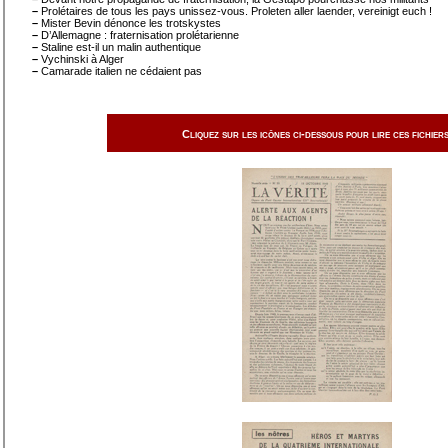
–
Prolétaires de tous les pays unissez-vous. Proleten aller laender, vereinigt euch !
–
Mister Bevin dénonce les trotskystes
–
D’Allemagne : fraternisation prolétarienne
–
Staline est-il un malin authentique
–
Vychinski à Alger
–
Camarade italien ne cédaient pas
Cliquez sur les icônes ci-dessous pour lire ces fichiers