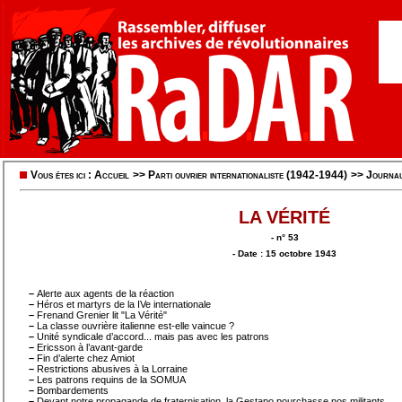
Vous êtes ici :
Accueil
>>
Parti ouvrier internationaliste (1942-1944)
>>
Journa
LA VÉRITÉ
- n° 53
- Date : 15 octobre 1943
–
Alerte aux agents de la réaction
–
Héros et martyrs de la IVe internationale
–
Frenand Grenier lit "La Vérité"
–
La classe ouvrière italienne est-elle vaincue ?
–
Unité syndicale d’accord... mais pas avec les patrons
–
Ericsson à l’avant-garde
–
Fin d’alerte chez Amiot
–
Restrictions abusives à la Lorraine
–
Les patrons requins de la SOMUA
–
Bombardements
–
Devant notre propagande de fraternisation, la Gestapo pourchasse nos militants