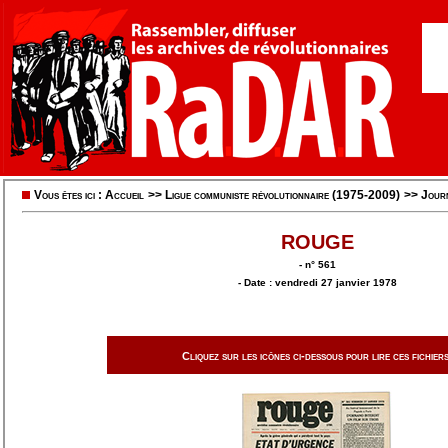
Vous êtes ici :
Accueil
>>
Ligue communiste révolutionnaire (1975-2009)
>>
Jour
ROUGE
- n° 561
- Date : vendredi 27 janvier 1978
Cliquez sur les icônes ci-dessous pour lire ces fichiers