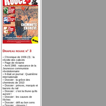
Drapeau rouge n° 3
–
Chronique de 1936 (3) : la
révolte des calicots
–
Page de réclame
–
Avril 1966 : naissance de la
Jeunesse communiste
révolutionnaire
–
Il était un journal : Quatrième
internationale
–
Dossier : la grève des
cheminots de 1910
–
Dossier : princes, marquis et
barons du rail
–
Dossier : c’est la thune qu’ils
auront !
–
Dossier : les causes de
l’échec
–
Dossier : défi au bon sens
–
Dossier : citoyens !