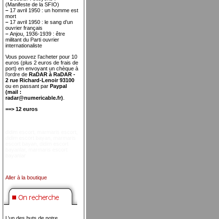
(Manifeste de la SFIO)
–
17 avril 1950 : un homme est
mort
–
17 avril 1950 : le sang d’un
ouvrier français
–
Anjou, 1936-1939 : être
militant du Parti ouvrier
internationaliste
Vous pouvez l’acheter pour 10
euros (plus 2 euros de frais de
port) en envoyant un chèque à
l’ordre de
RaDAR à RaDAR -
2 rue Richard-Lenoir 93100
ou en passant par
Paypal
(mail :
radar@numericable.fr)
.
==> 12 euros
didim escort
,
marmaris escort
,
didim escort bayan
,
marmaris
escort bayan
,
didim escort
bayanlar
,
marmaris escort
bayanlar
Aller à la boutique
L’un des buts de notre