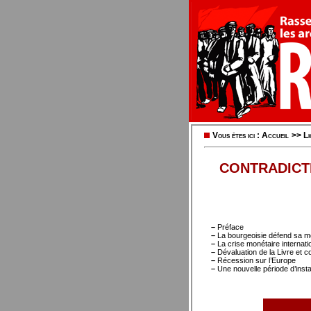
Vous êtes ici :
Accueil
>>
L
CONTRADICTI
–
Préface
–
La bourgeoisie défend sa mon
–
La crise monétaire internati
–
Dévaluation de la Livre et co
–
Récession sur l’Europe
–
Une nouvelle période d’instab