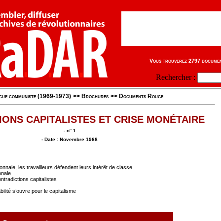
Vous trouverez 2797 document
Rechercher :
igue communiste (1969-1973)
>>
Brochures
>>
Documents Rouge
ONS CAPITALISTES ET CRISE MONÉTAIRE
- n° 1
- Date : Novembre 1968
naie, les travailleurs défendent leurs intérêt de classe
onale
ntradictions capitalistes
ilité s’ouvre pour le capitalisme