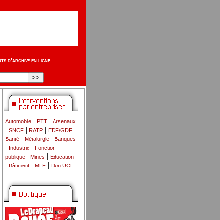
s d'archive en ligne
|
|
Automobile
PTT
Arsenaux
|
|
|
|
SNCF
RATP
EDF/GDF
|
|
Santé
Métalurgie
Banques
|
|
Industrie
Fonction
|
|
publique
Mines
Education
|
|
|
Bâtiment
MLF
Don UCL
|