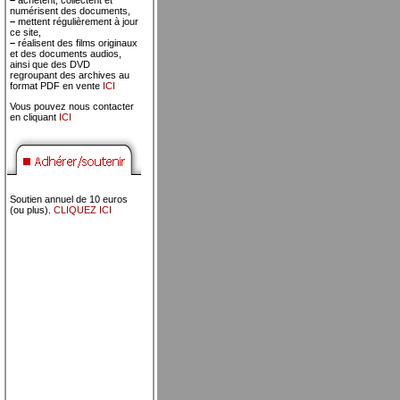
–
achètent, collectent et
numérisent des documents,
–
mettent régulièrement à jour
ce site,
–
réalisent des films originaux
et des documents audios,
ainsi que des DVD
regroupant des archives au
format PDF en vente
ICI
Vous pouvez nous contacter
en cliquant
ICI
Soutien annuel de 10 euros
(ou plus).
CLIQUEZ ICI