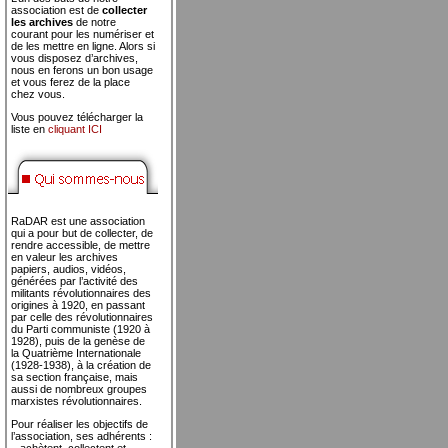
association est de
collecter
les archives
de notre
courant pour les numériser et
de les mettre en ligne. Alors si
vous disposez d’archives,
nous en ferons un bon usage
et vous ferez de la place
chez vous.
Vous pouvez télécharger la
liste en
cliquant ICI
RaDAR est une association
qui a pour but de collecter, de
rendre accessible, de mettre
en valeur les archives
papiers, audios, vidéos,
générées par l’activité des
militants révolutionnaires des
origines à 1920, en passant
par celle des révolutionnaires
du Parti communiste (1920 à
1928), puis de la genèse de
la Quatrième Internationale
(1928-1938), à la création de
sa section française, mais
aussi de nombreux groupes
marxistes révolutionnaires.
Pour réaliser les objectifs de
l’association, ses adhérents :