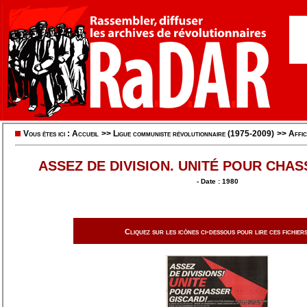
Vous êtes ici :
Accueil
>>
Ligue communiste révolutionnaire (1975-2009)
>>
Affic
ASSEZ DE DIVISION. UNITÉ POUR CHAS
- Date : 1980
Cliquez sur les icônes ci-dessous pour lire ces fichiers