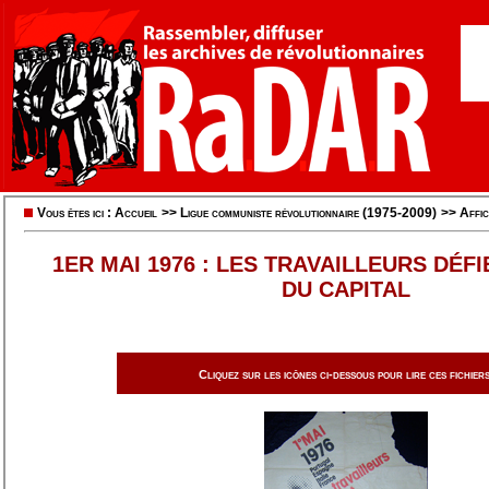
Vous êtes ici :
Accueil
>>
Ligue communiste révolutionnaire (1975-2009)
>>
Affic
1ER MAI 1976 : LES TRAVAILLEURS DÉF
DU CAPITAL
Cliquez sur les icônes ci-dessous pour lire ces fichiers