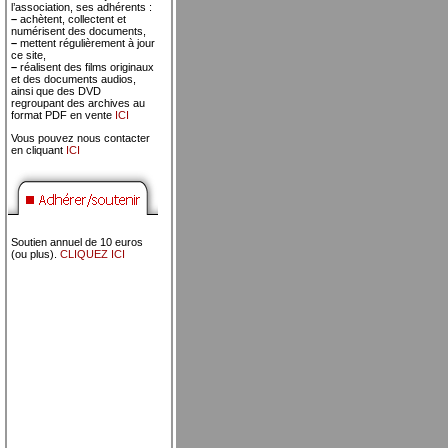
l’association, ses adhérents :
–
achètent, collectent et
numérisent des documents,
–
mettent régulièrement à jour
ce site,
–
réalisent des films originaux
et des documents audios,
ainsi que des DVD
regroupant des archives au
format PDF en vente
ICI
Vous pouvez nous contacter
en cliquant
ICI
Soutien annuel de 10 euros
(ou plus).
CLIQUEZ ICI