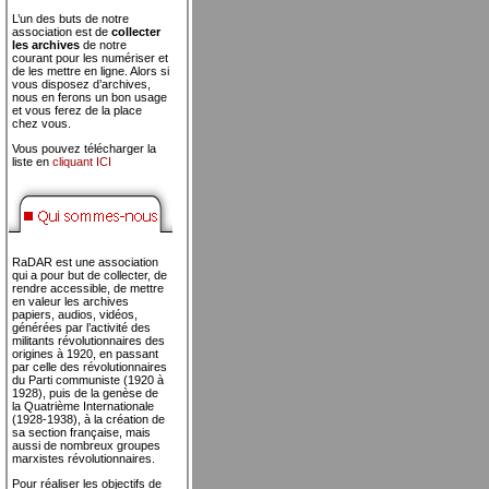
L’un des buts de notre
association est de
collecter
les archives
de notre
courant pour les numériser et
de les mettre en ligne. Alors si
vous disposez d’archives,
nous en ferons un bon usage
et vous ferez de la place
chez vous.
Vous pouvez télécharger la
liste en
cliquant ICI
RaDAR est une association
qui a pour but de collecter, de
rendre accessible, de mettre
en valeur les archives
papiers, audios, vidéos,
générées par l’activité des
militants révolutionnaires des
origines à 1920, en passant
par celle des révolutionnaires
du Parti communiste (1920 à
1928), puis de la genèse de
la Quatrième Internationale
(1928-1938), à la création de
sa section française, mais
aussi de nombreux groupes
marxistes révolutionnaires.
Pour réaliser les objectifs de