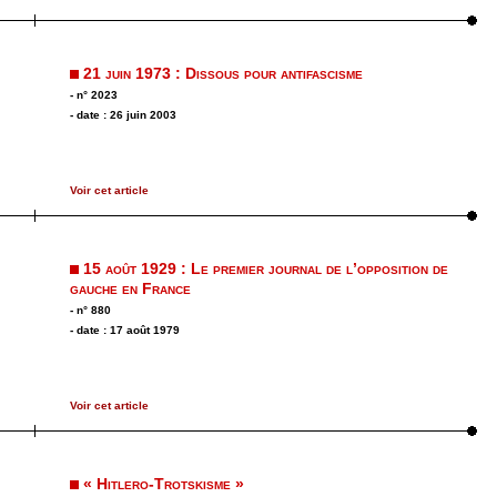
21 juin 1973 : Dissous pour antifascisme
- n° 2023
- date : 26 juin 2003
Voir cet article
15 août 1929 : Le premier journal de l’opposition de
gauche en France
- n° 880
- date : 17 août 1979
Voir cet article
« Hitlero-Trotskisme »