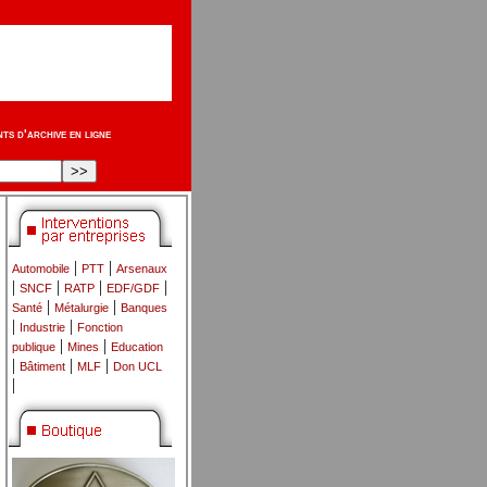
s d'archive en ligne
|
|
Automobile
PTT
Arsenaux
|
|
|
|
SNCF
RATP
EDF/GDF
|
|
Santé
Métalurgie
Banques
|
|
Industrie
Fonction
|
|
publique
Mines
Education
|
|
|
Bâtiment
MLF
Don UCL
|