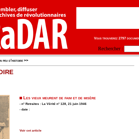
Vous trouverez 2797 document
Rechercher :
n peu d’histoire
>>
OIRE
Les vieux meurent de faim et de misère
- n° Retraites : La Vérité n° 128, 21 juin 1946
- date :
Voir cet article