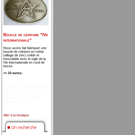
Boucle de ceinture "IVe
internationale"
Nous avons fait fabriquer une
boucle de ceinture en métal
(alliage de zinc) solide et
inoxydable avec le sigle de la
IVe internationale en rond de
bosse.
=> 10 euros.
didim escort
,
marmaris escort
,
didim escort bayan
,
marmaris
escort bayan
,
didim escort
bayanlar
,
marmaris escort
bayanlar
Aller à la boutique