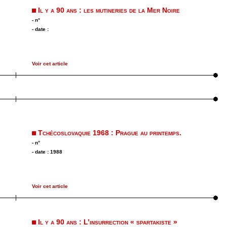
Il y a 90 ans : les mutineries de la Mer Noire
- n°
- date :
Voir cet article
Tchécoslovaquie 1968 : Prague au printemps.
- n°
- date : 1988
Voir cet article
Il y a 90 ans : L’insurrection « spartakiste »