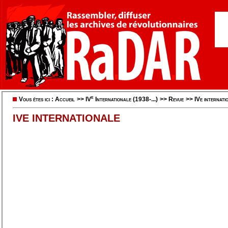
e
Vous êtes ici :
Accueil
>>
IV
Internationale (1938-...)
>>
Revue
>>
IVe internati
IVE INTERNATIONALE