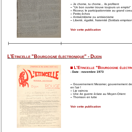
–
Je chome, tu chome... ils profitent
–
"Un bon ouvrier trouve toujours un emploi"
–
Ricoeur, le participationniste au grand coeu
–
Petits échos
–
Antisémitisme ou antisionisme
–
Liberté, égalité, fraternité (Soldats empriso
Voir cette publication
L’Etincelle "Bourgogne électronique" - Dijon
L’Etincelle "Bourgogne électr
- Date : novembre 1973
–
Gouvernement Messmer, gouvernement de m
en l’air !
–
Lip vaincra
–
Une 4e guerre éclate au Moyen-Orient
–
Thomson en lutte
Voir cette publication