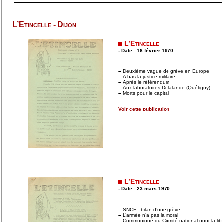
L’Etincelle - Dijon
L’Etincelle
- Date : 16 février 1970
–
Deuxième vague de grève en Europe
–
A bas la justice militaire
–
Après le référendum
–
Aux laboratoires Delalande (Quétigny)
–
Morts pour le capital
Voir cette publication
L’Etincelle
- Date : 23 mars 1970
–
SNCF : bilan d’une grève
–
L’armée n’a pas la moral
–
Communiqué du Comité national pour la lib