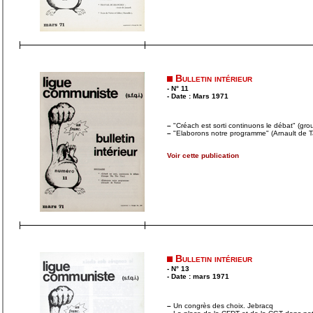
Bulletin intérieur
- N° 11
- Date : Mars 1971
–
"Créach est sorti continuons le débat" (gr
–
"Elaborons notre programme" (Arnault de T
Voir cette publication
Bulletin intérieur
- N° 13
- Date : mars 1971
–
Un congrès des choix. Jebracq