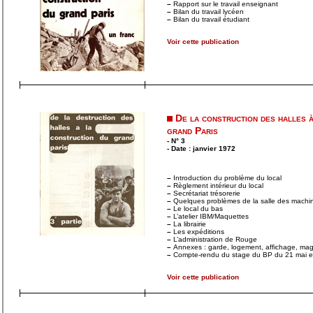
–
Rapport sur le travail enseignant
–
Bilan du travail lycéen
–
Bilan du travail étudiant
Voir cette publication
De la construction des halles à
grand Paris
- N° 3
- Date : janvier 1972
–
Introduction du problème du local
–
Règlement intérieur du local
–
Secrétariat trésorerie
–
Quelques problèmes de la salle des machi
–
Le local du bas
–
L’atelier IBM/Maquettes
–
La librairie
–
Les expéditions
–
L’administration de Rouge
–
Annexes : garde, logement, affichage, m
–
Compte-rendu du stage du BP du 21 mai et 
Voir cette publication