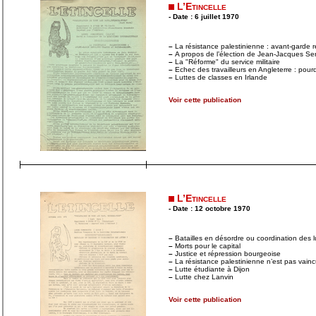
L’Etincelle
- Date : 6 juillet 1970
–
La résistance palestinienne : avant-garde 
–
A propos de l’élection de Jean-Jacques Se
–
La "Réforme" du service militaire
–
Echec des travailleurs en Angleterre : pour
–
Luttes de classes en Irlande
Voir cette publication
L’Etincelle
- Date : 12 octobre 1970
–
Batailles en désordre ou coordination des l
–
Morts pour le capital
–
Justice et répression bourgeoise
–
La résistance palestinienne n’est pas vainc
–
Lutte étudiante à Dijon
–
Lutte chez Lanvin
Voir cette publication