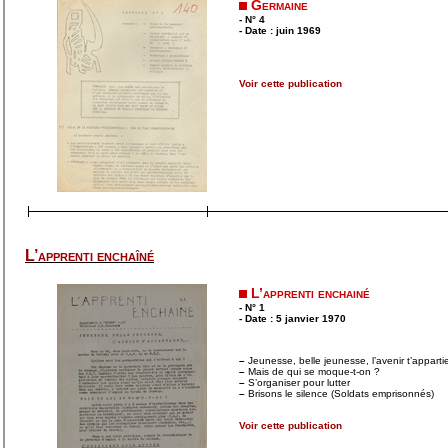
Germaine
- N° 4
- Date : juin 1969
Voir cette publication
L’apprenti enchaîné
L’apprenti enchainé
- N° 1
- Date : 5 janvier 1970
–
Jeunesse, belle jeunesse, l’avenir t’appartie
–
Mais de qui se moque-t-on ?
–
S’organiser pour lutter
–
Brisons le silence (Soldats emprisonnés)
Voir cette publication