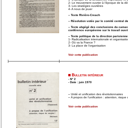
2- Le mouvement ouvrier à l’époque de la dé
3- Les stratégies ouvrières
4- A nous de jouer
–
Texte Rivière-Creach
–
Résolution votée par le comité central 
–
Texte abgégé des conclusions du camara
conférence européenne sur le travail ouvrie
–
Texte politique de la direction parisienn
1- Radicalisation internationale et organisati
2- Où va la France ?
3- La place de l’organisation
Voir cette publication
Bulletin intérieur
- N° 2
- Date : juin 1970
–
Unité et unification des révolutionnaires
–
A propos de l’unification : attention, risque 
Voir cette publication