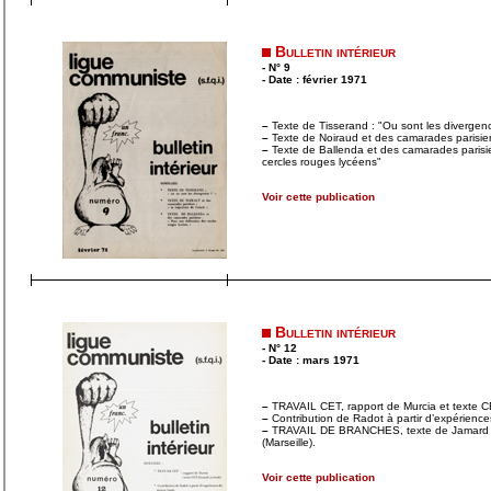
Bulletin intérieur
- N° 9
- Date : février 1971
–
Texte de Tisserand : "Ou sont les divergen
–
Texte de Noiraud et des camarades parisien
–
Texte de Ballenda et des camarades parisie
cercles rouges lycéens"
Voir cette publication
Bulletin intérieur
- N° 12
- Date : mars 1971
–
TRAVAIL CET, rapport de Murcia et texte CE
–
Contribution de Radot à partir d’expérienc
–
TRAVAIL DE BRANCHES, texte de Jamard et 
(Marseille).
Voir cette publication