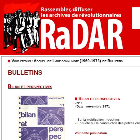
Vous êtes ici :
Accueil
>>
Ligue communiste (1969-1973)
>>
Bulletins
BULLETINS
Bilan et perspectives
Bilan et perspectives
- N° 1
- Date : novembre 1971
–
Sur la mobilisation Indochine
–
Enquête sur la construction des petites vill
Voir cette publication