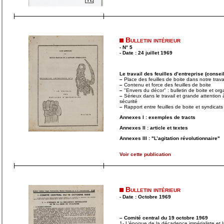
Bulletin intérieur
- N° 5
- Date : 24 juillet 1969
Le travail des feuilles d’entreprise (consei
–
Place des feuilles de boite dans notre travai
–
Contenu et force des feuilles de boite
–
"Envers du décor" : bulletin de boite et org
–
Sérieux dans le travail et grande attention
sécurité
–
Rapport entre feuilles de boite et syndicats
Annexes I : exemples de tracts
Annexes II : article et textes
Annexes III : "L’agitation révolutionnaire"
Voir cette publication
Bulletin intérieur
- Date : Octobre 1969
–
Comité central du 19 octobre 1969
1- L’époque de la décadence impérialiste et la