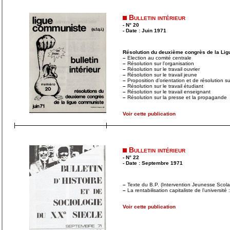
Bulletin intérieur
- N° 20
- Date : Juin 1971
Résolution du deuxième congrès de la Li
–
Election au comité centrale
–
Résolution sur l’organisation
–
Résolution sur le travail ouvrier
–
Résolution sur le travail jeune
–
Proposition d’orientation et de résolution sur 
–
Résolution sur le travail étudiant
–
Résolution sur le travail enseignant
–
Résolution sur la presse et la propagande
Voir cette publication
Bulletin intérieur
- N° 22
- Date : Septembre 1971
–
Texte du B.P. (Intervention Jeunesse Scolar
–
La rentabilisation capitaliste de l’université
Voir cette publication