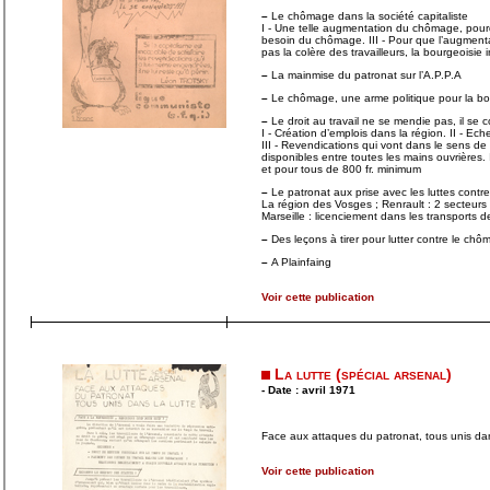
–
Le chômage dans la société capitaliste
I - Une telle augmentation du chômage, pourqu
besoin du chômage. III - Pour que l’augmen
pas la colère des travailleurs, la bourgeoisi
–
La mainmise du patronat sur l’A.P.P.A
–
Le chômage, une arme politique pour la bo
–
Le droit au travail ne se mendie pas, il se c
I - Création d’emplois dans la région. II - Ech
III - Revendications qui vont dans le sens de l
disponibles entre toutes les mains ouvrières.
et pour tous de 800 fr. minimum
–
Le patronat aux prise avec les luttes cont
La région des Vosges ; Renrault : 2 secteurs 
Marseille : licenciement dans les transports
–
Des leçons à tirer pour lutter contre le c
–
A Plainfaing
Voir cette publication
La lutte (spécial arsenal)
- Date : avril 1971
Face aux attaques du patronat, tous unis dans
Voir cette publication