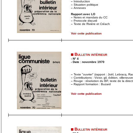
–
Introduction
–
Situation politique
–
Annexes
Rapport avec LO
–
Notes et mandats du CC
–
Protocole discuté
–
Texte de Rivière et Créach
Voir cette publication
Bulletin intérieur
- N° 4
- Date : novembre 1970
–
Texte "ouvrier" (rapport : Joël, Lebracq, Rad
–
Contributions : Victor, gil, édition, villeneuve
–
Rouge : résolution du BP, texte de la dire
–
Rapport formation : Buzard
Voir cette publication
Bulletin intérieur