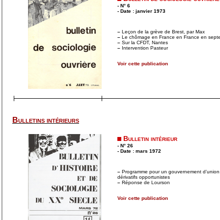
- N° 6
- Date : janvier 1973
–
Leçon de la grève de Brest, par Max
–
Le chômage en France en France en sept
–
Sur la CFDT, Nantes
–
Intervention Pasteur
Voir cette publication
Bulletins intérieurs
Bulletin intérieur
- N° 26
- Date : mars 1972
–
Programme pour un gouvernement d’union po
dérivatifs opportunistes
–
Réponse de Lourson
Voir cette publication