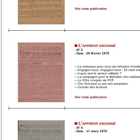
Voir cette publication
L’apprenti enchainé
- N° 5
- Date : 29 février 1970
–
La matraque pour ceux qui refusent d’avaler 
–
Engagez-vous, engagez-vous : 16 mois d’
–
A quoi sert le service militaire ?
–
La campagne pour la libération des soldat
–
Le XIXe congrès de PCF
–
Che Guevara vu par ses assassins
–
Courrier des lecteurs
Voir cette publication
L’apprenti enchainé
- N° 6
- Date : 17 mars 1970