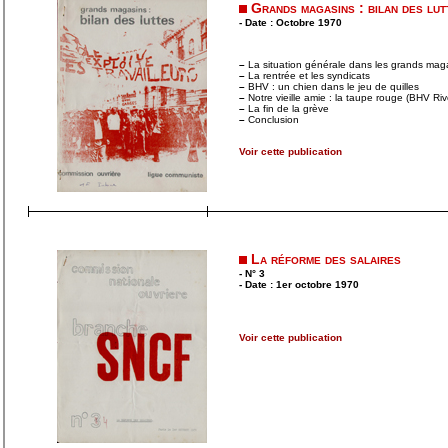
Grands magasins : bilan des lut
- Date : Octobre 1970
–
La situation générale dans les grands mag
–
La rentrée et les syndicats
–
BHV : un chien dans le jeu de quilles
–
Notre vieille amie : la taupe rouge (BHV Rivo
–
La fin de la grève
–
Conclusion
Voir cette publication
La réforme des salaires
- N° 3
- Date : 1er octobre 1970
Voir cette publication