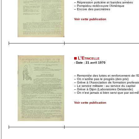
–
Répression policière et bandes armées
–
Pompidou redécouvre l’Amérique
–
Encore des parcmètres
Voir cette publication
L’Etincelle
- Date : 21 avril 1970
–
Remontée des luttes et renforcement de l’Et
–
On n’arrête pas le progrès (des prix)
–
Grève à l’Association de formation professi
–
Le service militaire : au service du capital
–
Grève à Dijon (Laboratoires Delalande)
–
On n’est jamais si bien servi que par soi-m
Voir cette publication