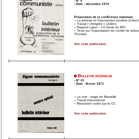
- N° 5
- Date : décembre 1970
Préparation de la conférence nationale
–
La période et l’intervention ouvrière (Créac
–
Travail « immigrés » (Julien)
–
Rapport Ligue – LO (texte du BP)
–
Texte sur l’organisation du comité de rédac
Thomas)
Voir cette publication
Bulletin intérieur
- N° 10
- Date : février 1971
–
La voie : stage de Marseille
–
Travail international
–
Résolution votée par le CC
Voir cette publication