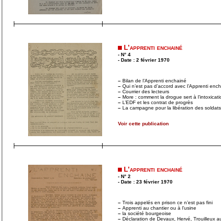
L’apprenti enchainé
- N° 4
- Date : 2 février 1970
–
Bilan de l’Apprenti enchainé
–
Qui n’est pas d’accord avec l’Apprenti enc
–
Courrier des lecteurs
–
More : comment la drogue sert à l’intoxicati
–
L’EDF et les contrat de progrès
–
La campagne pour la libération des soldat
Voir cette publication
L’apprenti enchainé
- N° 2
- Date : 23 février 1970
–
Trois appelés en prison ce n’est pas fini
–
Apprenti au chantier ou à l’usine
–
la société bourgeoise
–
Déclaration de Devaux, Hervé, Trouilleux a