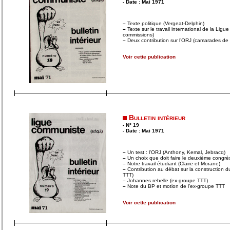
- Date : Mai 1971
–
Texte politique (Vergeat-Delphin)
–
Texte sur le travail international de la Ligu
commissions)
–
Deux contribution sur l’ORJ (camarades de 
Voir cette publication
Bulletin intérieur
- N° 19
- Date : Mai 1971
–
Un test : l’ORJ (Anthony, Kemal, Jebracq)
–
Un choix que doit faire le deuxième congrès 
–
Notre travail étudiant (Claire et Morane)
–
Contribution au débat sur la construction du
TTT)
–
Johannes rebelle (ex-groupe TTT)
–
Note du BP et motion de l’ex-groupe TTT
Voir cette publication