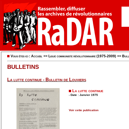
Vous êtes ici :
Accueil
>>
Ligue communiste révolutionnaire (1975-2009)
>>
Bull
BULLETINS
La lutte continue - Bulletin de Louviers
La lutte continue
- Date : Janvier 1975
Voir cette publication