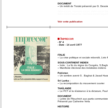
DOCUMENT
–
Un inédit de Trotski présenté par G. Desoir
didim escort
,
marmaris escort
,
didim escort b
didim escort bayanlar
,
marmaris escort bayanl
Voir cette publication
Inprecor
- N° 4
- Date : 14 avril 1977
ITALIE
–
La crise politique et sociale rebondit, Livio
SOUS-CONTINENT INDIEN
–
Inde : La fin du règne du Congrès, S.Bagh
–
Manifeste électoral des trotskistes indiens
Pakistan
–
Un sombre avenir S . Baghat & Javad Huss
Sri Lanka :
–
La recomposition du mouvement ouvrier
THAÏLANDE
–
Le PCT et la résistance à la dictature, Paul
DOCUMENT
–
Lettre de Pliouchtch aux partis commu­nistes
Présenté par Catherine Verla
HISTOIRE