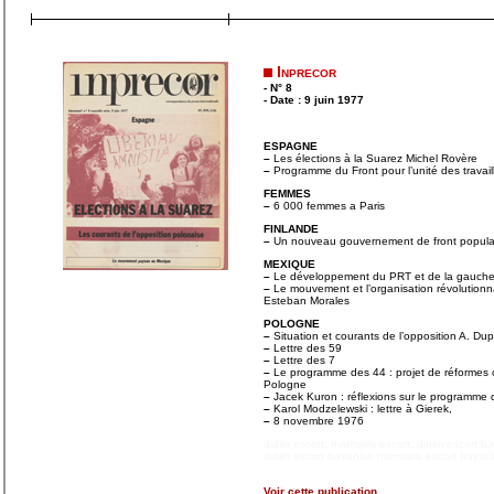
Inprecor
- N° 8
- Date : 9 juin 1977
ESPAGNE
–
Les élections à la Suarez Michel Rovère
–
Programme du Front pour l’unité des travail
FEMMES
–
6 000 femmes a Paris
FINLANDE
–
Un nouveau gouvernement de front popula
MEXIQUE
–
Le développement du PRT et de la gauche 
–
Le mouvement et l’organisation révolu­tionn
Esteban Morales
POLOGNE
–
Situation et courants de l’opposition A. Du
–
Lettre des 59
–
Lettre des 7
–
Le programme des 44 : projet de réformes co
Pologne
–
Jacek Kuron : réflexions sur le programme d
–
Karol Modzelewski : lettre à Gierek,
–
8 novembre 1976
didim escort
,
marmaris escort
,
didim escort b
didim escort bayanlar
,
marmaris escort bayanl
Voir cette publication