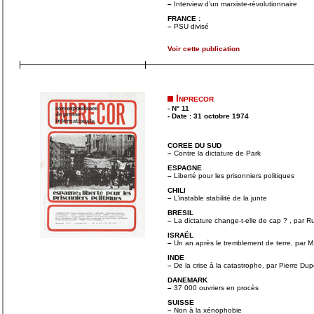
–
Interview d’un marxiste-révolutionnaire
FRANCE :
–
PSU divisé
Voir cette publication
Inprecor
- N° 11
- Date : 31 octobre 1974
COREE DU SUD
–
Contre la dictature de Park
ESPAGNE
–
Liberté pour les prisonniers politiques
CHILI
–
L’instable stabilité de la junte
BRESIL
–
La dictature change-t-elle de cap ? , par R
ISRAËL
–
Un an après le tremblement de terre, par 
INDE
–
De la crise à la catastrophe, par Pierre Du
DANEMARK
–
37 000 ouvriers en procès
SUISSE
–
Non à la xénophobie