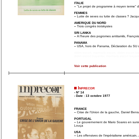
ITALIE
–
"Le projet de programme à moyen terme" du
FEMMES
–
Lutte de sexes ou lutte de classes ? Jacqu
AMERIQUE DU NORD
–
Trois congrès trotskystes
SRI LANKA
–
A l’heure des pogromes antitamils, Françoi
PANAMA
–
USA, hors de Panama, Déclaration du SU de
didim escort
,
marmaris escort
,
didim escort b
didim escort bayanlar
,
marmaris escort bayanl
Voir cette publication
Inprecor
- N° 14
- Date : 13 octobre 1977
FRANCE
–
Crise de l’Union de la gauche, Daniel Bens
PORTUGAL
–
Le gouvernement de Mario Soares en sursi
Louça
USA
–
Les offensives de l’impérialisme américain,