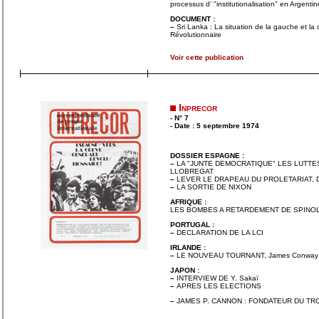
processus d’ "institutionalisation" en Argentin
DOCUMENT :
–
Sri Lanka : La situation de la gauche et la 
Révolutionnaire
Voir cette publication
Inprecor
- N° 7
- Date : 5 septembre 1974
DOSSIER ESPAGNE :
–
LA "JUNTE DEMOCRATIQUE" LES LUTTE
LLOBREGAT
–
LEVER LE DRAPEAU DU PROLETARIAT, Doc
–
LA SORTIE DE NIXON
AFRIQUE :
LES BOMBES A RETARDEMENT DE SPINOLA,
PORTUGAL :
–
DECLARATION DE LA LCI
IRLANDE :
–
LE NOUVEAU TOURNANT, James Conway
JAPON :
–
INTERVIEW DE Y. Sakaï
–
APRES LES ELECTIONS
–
JAMES P. CANNON : FONDATEUR DU TR