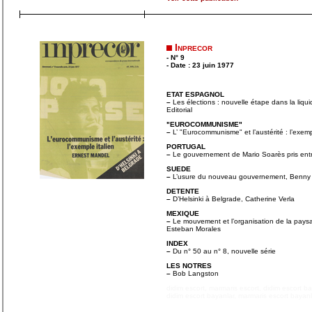
Inprecor
- N° 9
- Date : 23 juin 1977
ETAT ESPAGNOL
–
Les élections : nouvelle étape dans la liquid
Editorial
"EUROCOMMUNISME"
–
L’ "Eurocommunisme" et l’austérité : l’exem
PORTUGAL
–
Le gouvernement de Mario Soarès pris entr
SUEDE
–
L’usure du nouveau gouvernement, Benny
DETENTE
–
D’Helsinki à Belgrade, Catherine Verla
MEXIQUE
–
Le mouvement et l’organisation de la paysa
Esteban Morales
INDEX
–
Du n° 50 au n° 8, nouvelle série
LES NOTRES
–
Bob Langston
didim escort
,
marmaris escort
,
didim escort b
didim escort bayanlar
,
marmaris escort bayanl