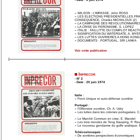
–
WILSON : L’IMPASSE, John ROSS
–
LES ELECTIONS PRESIDENTIELLES FRAN
CONSEQUENCE, Charles MICHALOUX (2)
–
LA CAMPAGNE DES REVOLUTIONNAIRES,
–
LA CRISE DU PERONISME, S. LOPEZ
–
ITALIE : FAILLITTE DU COMPLOT REACT
–
SIGNIFICATION DU WATERGATE, A. MYE
–
LES LUTTES OUVRIERES A HONG KONG ,
–
DOCUMENTS : PORTUGAL, SRI LANKA
Voir cette publication
Inprecor
- N° 2
- Date : 20 juin 1974
Italie :
–
Front Unique et auto-défense ouvrière
Portugal :
–
l’Offensive ouvrière, Ch. A. Udry
–
Les luttes dans les colonies portugaises, C
–
Le Marché Commun en crise, E. Mandel
–
Les trois mondes de Teng Siaoping, P. Ro
–
Le nouveau gendarme du golfe arabique, P
Tchécoslovaquie :
–
De sombres perspectives économiques