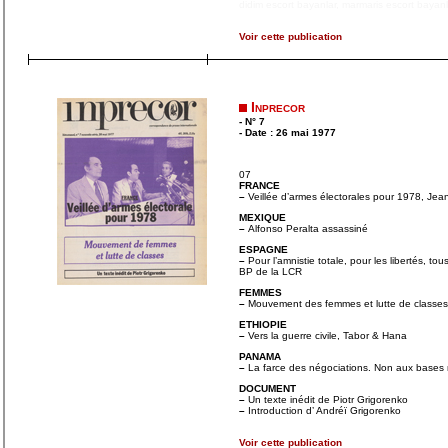
didim escort bayanlar
,
marmaris escort bayanl
Voir cette publication
Inprecor
- N° 7
- Date : 26 mai 1977
07
FRANCE
–
Veillée d’armes électorales pour 1978, Jea
MEXIQUE
–
Alfonso Peralta assassiné
ESPAGNE
–
Pour l’amnistie totale, pour les libertés, to
BP de la LCR
FEMMES
–
Mouvement des femmes et lutte de classes
ETHIOPIE
–
Vers la guerre civile, Tabor & Hana
PANAMA
–
La farce des négociations. Non aux bases mi
DOCUMENT
–
Un texte inédit de Piotr Grigorenko
–
Introduction d’ Andréï Grigorenko
Voir cette publication