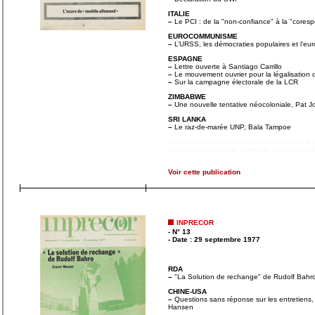
ITALIE
–
Le PCI : de la "non-confiance" à la "corespo
EUROCOMMUNISME
–
L’URSS, les démocraties populaires et l’e
ESPAGNE
–
Lettre ouverte à Santiago Carrillo
–
Le mouvement ouvrier pour la légalisation 
–
Sur la campagne électorale de la LCR
ZIMBABWE
–
Une nouvelle tentative néocoloniale, Pat Jo
SRI LANKA
–
Le raz-de-marée UNP, Bala Tampoe
didim escort
,
marmaris escort
,
didim escort b
didim escort bayanlar
,
marmaris escort bayanl
Voir cette publication
inprecor
- N° 13
- Date : 29 septembre 1977
RDA
–
"La Solution de rechange" de Rudolf Bahr
CHINE-USA
–
Questions sans réponse sur les entretiens
Hansen