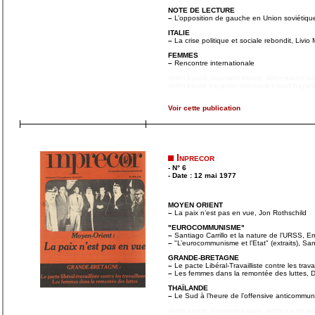
NOTE DE LECTURE
–
L’opposition de gauche en Union soviétique
ITALIE
–
La crise politique et sociale rebondit, Livio
FEMMES
–
Rencontre internationale
didim escort
,
marmaris escort
,
didim escort b
didim escort bayanlar
,
marmaris escort bayanl
Voir cette publication
Inprecor
- N° 6
- Date : 12 mai 1977
MOYEN ORIENT
–
La paix n’est pas en vue, Jon Rothschild
"EUROCOMMUNISME"
–
Santiago Carrillo et la nature de l’URSS, E
–
"L’eurocommunisme et l’Etat" (extraits), Sant
GRANDE-BRETAGNE
–
Le pacte Libéral-Travailliste contre les trav
–
Les femmes dans la remontée des luttes, Do
THAÏLANDE
–
Le Sud à l’heure de l’offensive anticommu
didim escort
,
marmaris escort
,
didim escort b