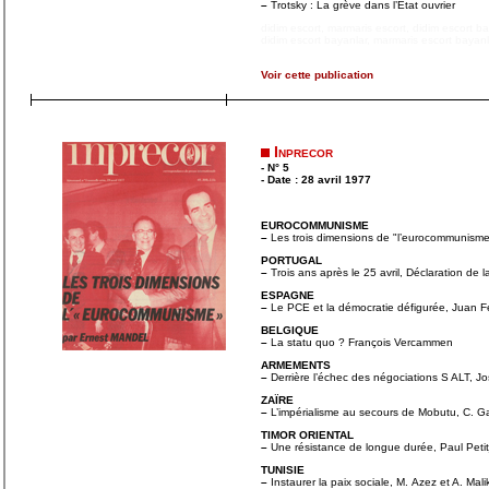
–
Trotsky : La grève dans l’Etat ouvrier
didim escort
,
marmaris escort
,
didim escort b
didim escort bayanlar
,
marmaris escort bayanl
Voir cette publication
Inprecor
- N° 5
- Date : 28 avril 1977
EUROCOMMUNISME
–
Les trois dimensions de "l’eurocommunism
PORTUGAL
–
Trois ans après le 25 avril, Déclaration de l
ESPAGNE
–
Le PCE et la démocratie défigurée, Juan 
BELGIQUE
–
La statu quo ? François Vercammen
ARMEMENTS
–
Derrière l’échec des négociations S ALT, 
ZAÏRE
–
L’impérialisme au secours de Mobutu, C. Ga
TIMOR ORIENTAL
–
Une résistance de longue durée, Paul Peti
TUNISIE
–
Instaurer la paix sociale, M. Azez et A. Mali