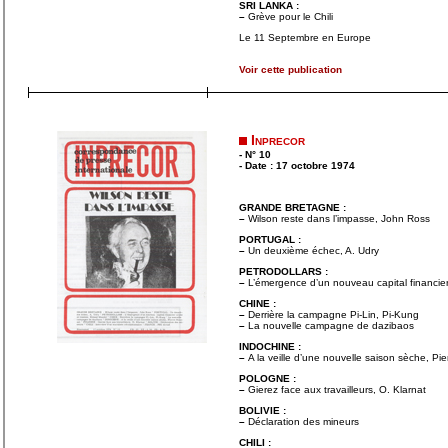
SRI LANKA :
–
Grève pour le Chili
Le 11 Septembre en Europe
Voir cette publication
Inprecor
- N° 10
- Date : 17 octobre 1974
GRANDE BRETAGNE :
–
Wilson reste dans l’impasse, John Ross
PORTUGAL :
–
Un deuxième échec, A. Udry
PETRODOLLARS :
–
L’émergence d’un nouveau capital financier
CHINE :
–
Derrière la campagne Pi-Lin, Pi-Kung
–
La nouvelle campagne de dazibaos
INDOCHINE :
–
A la veille d’une nouvelle saison sèche, Pi
POLOGNE :
–
Gierez face aux travailleurs, O. Klarnat
BOLIVIE :
–
Déclaration des mineurs
CHILI :