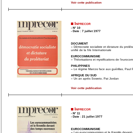
Voir cette publication
Inprecor
- N° 10
- Date : 7 juillet 1977
DOCUMENT
–
Démocratie socialiste et dictature du proléta
unifié de la IVe Internationale
EUROCOMMUNISME
–
Théorisations et mystifications de l’euroco
PHILIPPINES
–
Le régime Marcos face aux guérillas, Paul P
AFRIQUE DU SUD
–
Un an après Soweto, Pat Jordan
Voir cette publication
Inprecor
- N° 11
- Date : 21 juillet 1977
EUROCOMMUNISME
–
Les eurocommunistes et le Kremlin devant