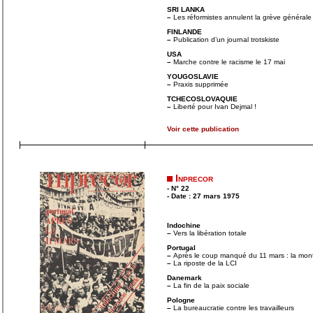
SRI LANKA
–
Les réformistes annulent la grève générale
FINLANDE
–
Publication d’un journal trotskiste
USA
–
Marche contre le racisme le 17 mai
YOUGOSLAVIE
–
Praxis supprimée
TCHECOSLOVAQUIE
–
Liberté pour Ivan Dejmal !
Voir cette publication
Inprecor
- N° 22
- Date : 27 mars 1975
Indochine
–
Vers la libération totale
Portugal
–
Après le coup manqué du 11 mars : la monté
–
La riposte de la LCI
Danemark
–
La fin de la paix sociale
Pologne
–
La bureaucratie contre les travailleurs