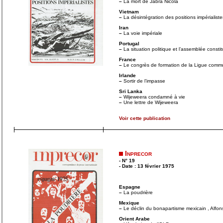
–
La mort de Jabra Nicola
Vietnam
–
La désintégration des positions impérialiste
Iran
–
La voie impériale
Portugal
–
La situation politique et l’assemblée consti
France
–
Le congrès de formation de la Ligue commu
Irlande
–
Sortir de l’impasse
Sri Lanka
–
Wijeweera condamné à vie
–
Une lettre de Wijeweera
Voir cette publication
Inprecor
- N° 19
- Date : 13 février 1975
Espagne
–
La poudrière
Mexique
–
Le déclin du bonapartisme mexicain , Alfo
Orient Arabe