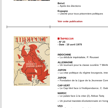
Brésil
–
Après les élections
Espagne
–
Liberté pour tous prisonniers politiques
Voir cette publication
Inprecor
- N° 23
- Date : 10 avril 1975
INDOCHINE
–
La débâcle impérialiste, P. Rousset
ALLEMAGNE
–
Un tournant pour la classe ouvrière ? Winfr
JAPON
–
La crise politique du régime bourgeois, inte
JAPON
–
Fondation de la Ligue de la Jeunesse Co
CAP-VERT
–
Le Cap-Vert face à l’indépendance, C. Gabr
MAROC
–
Le palais face à la crise (2), Abbas Tariq
–
Un journal marxiste-révolutionnaire en hong
USA