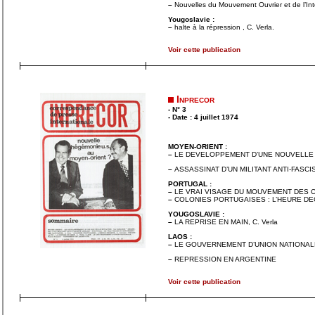
–
Nouvelles du Mouvement Ouvrier et de l’Int
Yougoslavie :
–
halte à la répression , C. Verla.
Voir cette publication
Inprecor
- N° 3
- Date : 4 juillet 1974
MOYEN-ORIENT :
–
LE DEVELOPPEMENT D’UNE NOUVELLE SI
–
ASSASSINAT D’UN MILITANT ANTI-FASCI
PORTUGAL :
–
LE VRAI VISAGE DU MOUVEMENT DES CAP
–
COLONIES PORTUGAISES : L’HEURE DECIS
YOUGOSLAVIE :
–
LA REPRISE EN MAIN, C. Verla
LAOS :
–
LE GOUVERNEMENT D’UNION NATIONALE, 
–
REPRESSION EN ARGENTINE
Voir cette publication