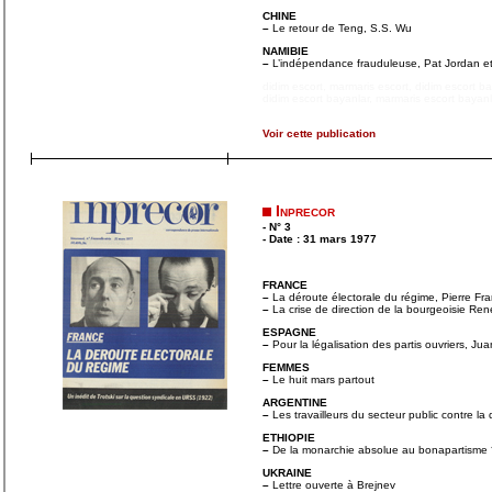
CHINE
–
Le retour de Teng, S.S. Wu
NAMIBIE
–
L’indépendance frauduleuse, Pat Jordan e
didim escort
,
marmaris escort
,
didim escort b
didim escort bayanlar
,
marmaris escort bayanl
Voir cette publication
Inprecor
- N° 3
- Date : 31 mars 1977
FRANCE
–
La déroute électorale du régime, Pierre Fr
–
La crise de direction de la bourgeoisie Ren
ESPAGNE
–
Pour la légalisation des partis ouvriers, J
FEMMES
–
Le huit mars partout
ARGENTINE
–
Les travailleurs du secteur public contre la
ETHIOPIE
–
De la monarchie absolue au bonapartisme 
UKRAINE
–
Lettre ouverte à Brejnev