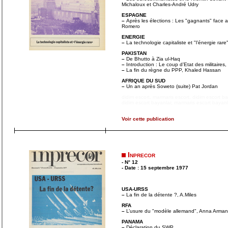
Michaloux et Charles-André Udry
ESPAGNE
–
Après les élections : Les "gagnants" face a
Romero
ENERGIE
–
La technologie capitaliste et "l’énergie rare
PAKISTAN
–
De Bhutto à Zia ul-Haq
–
Introduction : Le coup d’Etat des militaires, 
–
La fin du règne du PPP, Khaled Hassan
AFRIQUE DU SUD
–
Un an après Soweto (suite) Pat Jordan
didim escort
,
marmaris escort
,
didim escort b
didim escort bayanlar
,
marmaris escort bayanl
Voir cette publication
Inprecor
- N° 12
- Date : 15 septembre 1977
USA-URSS
–
La fin de la détente ?, A.Miles
RFA
–
L’usure du "modèle allemand", Anna Arma
PANAMA
–
Déclaration du SWP