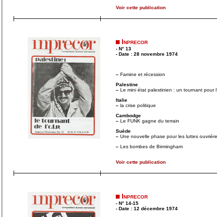
Voir cette publication
Inprecor
- N° 13
- Date : 28 novembre 1974
–
Famine et récession
Palestine
–
Le mini état palestinien : un tournant pour 
Italie
–
la crise politique
Cambodge
–
Le FUNK gagne du terrain
Suède
–
Une nouvelle phase pour les luttes ouvrièr
–
Les bombes de Birmingham
Voir cette publication
Inprecor
- N° 14-15
- Date : 12 décembre 1974