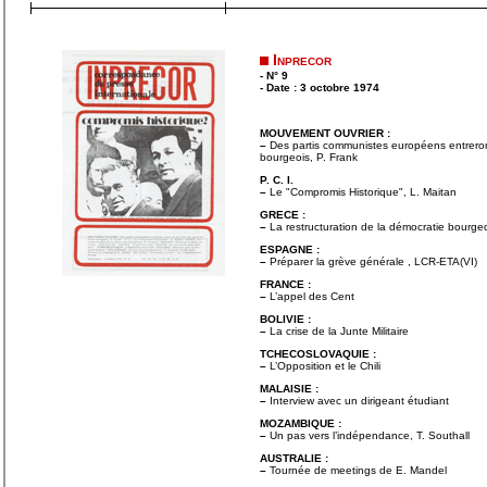
Inprecor
- N° 9
- Date : 3 octobre 1974
MOUVEMENT OUVRIER :
–
Des partis communistes européens entrero
bourgeois, P. Frank
P. C. I.
–
Le "Compromis Historique", L. Maitan
GRECE :
–
La restructuration de la démocratie bourge
ESPAGNE :
–
Préparer la grève générale , LCR-ETA(VI)
FRANCE :
–
L’appel des Cent
BOLIVIE :
–
La crise de la Junte Militaire
TCHECOSLOVAQUIE :
–
L’Opposition et le Chili
MALAISIE :
–
Interview avec un dirigeant étudiant
MOZAMBIQUE :
–
Un pas vers l’indépendance, T. Southall
AUSTRALIE :
–
Tournée de meetings de E. Mandel