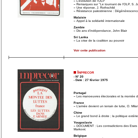
–
L’évolution de l’OLP
–
Remarques sur "Le tournant de l’OLP, S. J
–
Une réponse, J. Rothschild
–
Résistance palestinienne : Dégénérescence
Malaisie
–
Appel à la solidarité internationale
Zambie
–
Dix ans d’indépendance, John Blair
Sri Lanka
–
La crise de la coalition au pouvoir
Voir cette publication
Inprecor
- N° 20
- Date : 27 février 1975
Portugal
–
Les manoeuvres électorales et la montée de
France
–
L’armée devient un terrain de lutte, O. Mila
Chine
–
Le grand bond à droite ; la politique extér
Yougoslavie
–
DOCUMENT : Les contradictions des Etats à c
Markovic
Belgique