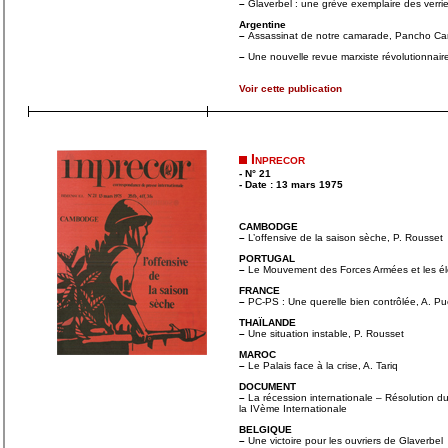
–
Glaverbel : une grève exemplaire des verrie
Argentine
–
Assassinat de notre camarade, Pancho Car
–
Une nouvelle revue marxiste révolutionnaire
Voir cette publication
Inprecor
- N° 21
- Date : 13 mars 1975
CAMBODGE
–
L’offensive de la saison sèche, P. Rousset
PORTUGAL
–
Le Mouvement des Forces Armées et les éle
FRANCE
–
PC-PS : Une querelle bien contrôlée, A. P
THAÏLANDE
–
Une situation instable, P. Rousset
MAROC
–
Le Palais face à la crise, A. Tariq
DOCUMENT
–
La récession internationale – Résolution du
la IVème Internationale
BELGIQUE
–
Une victoire pour les ouvriers de Glaverbel