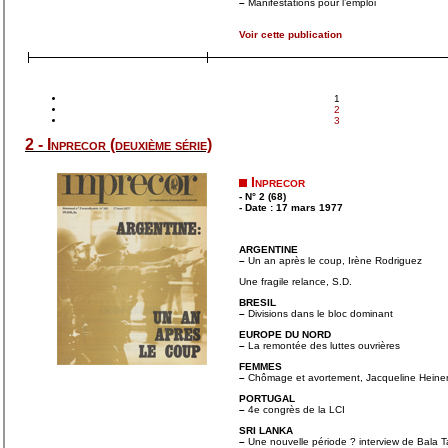
–
Manifestations pour l’emploi
Voir cette publication
1
2
3
2 - Inprecor (deuxième série)
Inprecor
- N° 2 (68)
- Date : 17 mars 1977
ARGENTINE
–
Un an après le coup, Irène Rodriguez
Une fragile relance, S.D.
BRESIL
–
Divisions dans le bloc dominant
EUROPE DU NORD
–
La remontée des luttes ouvrières
FEMMES
–
Chômage et avortement, Jacqueline Heine
PORTUGAL
–
4e congrès de la LCI
SRI LANKA
–
Une nouvelle période ? interview de Bala