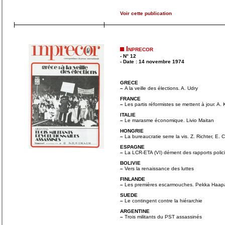
Voir cette publication
Inprecor
- N° 12
- Date : 14 novembre 1974
GRECE
–
A la veille des élections. A. Udry
FRANCE
–
Les partis réformistes se mettent à jour. A. 
ITALIE
–
Le marasme économique. Livio Maitan
HONGRIE
–
La bureaucratie serre la vis. Z. Richter, E
ESPAGNE
–
La LCR-ETA (VI) dément des rapports polici
BOLIVIE
–
Vers la renaissance des luttes
FINLANDE
–
Les premières escarmouches. Pekka Haap
SUEDE
–
Le contingent contre la hiérarchie
ARGENTINE
–
Trois militants du PST assassinés