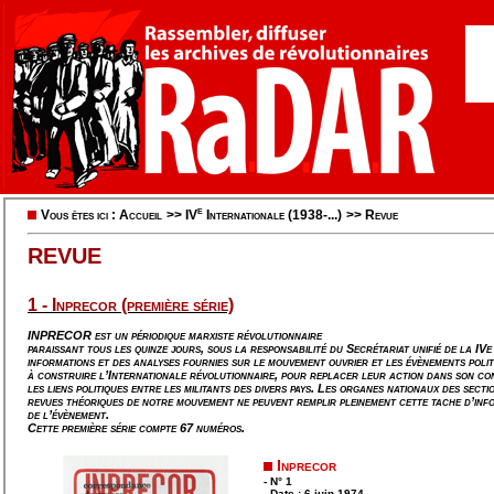
e
Vous êtes ici :
Accueil
>>
IV
Internationale (1938-...)
>>
Revue
REVUE
1 - Inprecor (première série)
INPRECOR est un périodique marxiste révolutionnaire
paraissant tous les quinze jours, sous la responsabilité du Secrétariat unifié de la IVe 
informations et des analyses fournies sur le mouvement ouvrier et les évènements poli
à construire l’Internationale révolutionnaire, pour replacer leur action dans son c
les liens politiques entre les militants des divers pays. Les organes nationaux des sect
revues théoriques de notre mouvement ne peuvent remplir pleinement cette tache d’info
de l’évènement.
Cette première série compte 67 numéros.
Inprecor
- N° 1
- Date : 6 juin 1974