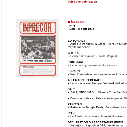
Voir cette publication
Inprecor
- N° 5
- Date : 5 août 1974
EDITORIAL :
–
Après le Portugal, la Grèce : Vers un aut
méditerranéenne
CHYPRE :
–
L’échec d’ "Enosis" - par G. Vergeat
PORTUGAL :
–
Le second gouvernement provisoire
ESPAGNE :
–
Pour l’unification des Commissions Ouvrièr
ALLEMAGNE FEDERALE :
–
La fin de la stabilité - par Winfried Wolf et
SALT :
–
SALT, MIRV, MAD ... Détente ? par Jon Rot
–
Bruits de bottes en Asie centrale - par A. Mi
PAKISTAN :
–
Pakistan et Bangla Desh : De mal en pire - p
IRAK :
–
Le Parti communiste et la révolution kurde :
DECLARATION DU SECRETARIAT UNIFIE
–
Au sujet de l’appui du PST, conjointement à