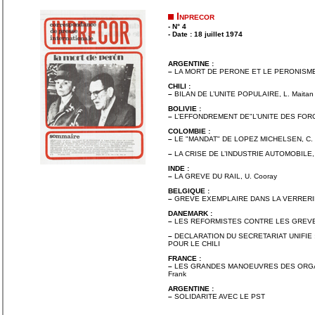
Inprecor
- N° 4
- Date : 18 juillet 1974
ARGENTINE :
–
LA MORT DE PERONE ET LE PERONISME,
CHILI :
–
BILAN DE L’UNITE POPULAIRE, L. Maitan
BOLIVIE :
–
L’EFFONDREMENT DE"L’UNITE DES FOR
COLOMBIE :
–
LE "MANDAT" DE LOPEZ MICHELSEN, C. 
–
LA CRISE DE L’INDUSTRIE AUTOMOBILE, 
INDE :
–
LA GREVE DU RAIL, U. Cooray
BELGIQUE :
–
GREVE EXEMPLAIRE DANS LA VERRERIE
DANEMARK :
–
LES REFORMISTES CONTRE LES GREVES
–
DECLARATION DU SECRETARIAT UNIFIE
POUR LE CHILI
FRANCE :
–
LES GRANDES MANOEUVRES DES ORGAN
Frank
ARGENTINE :
–
SOLIDARITE AVEC LE PST