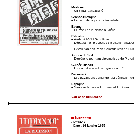
Mexique
–
Un militant assassiné
Grande-Bretagne
–
Le recul de la gauche travailliste
Egypte
–
Le réveil de la classe ouvrière
Palestine
–
Arafat à l’ONU Supplément :
–
Débat sur le "processus d’institutionalisatio
–
L’évolution des Partis Communistes en Euro
Afrique du Sud
–
Derrière le tournant diplomatique de Pretor
Guinée Bissau
–
Où en est la révolution guinéenne ?
Danemark
–
Les travailleurs demandent la démission 
Espagne
–
Sauvons la vie de E. Forest et A. Duran
Voir cette publication
Inprecor
- N° 16-17
- Date : 16 janvier 1975