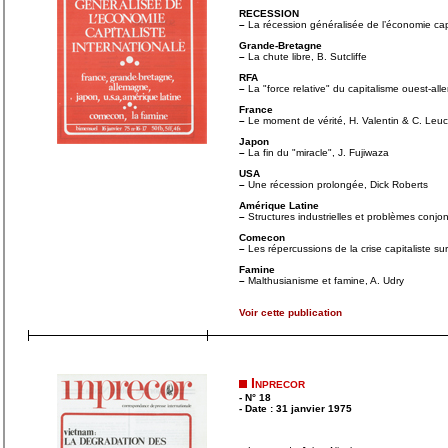
RECESSION
–
La récession généralisée de l’économie capi
Grande-Bretagne
–
La chute libre, B. Sutcliffe
RFA
–
La "force relative" du capitalisme ouest-al
France
–
Le moment de vérité, H. Valentin & C. Leu
Japon
–
La fin du "miracle", J. Fujiwaza
USA
–
Une récession prolongée, Dick Roberts
Amérique Latine
–
Structures industrielles et problèmes conjo
Comecon
–
Les répercussions de la crise capitaliste su
Famine
–
Malthusianisme et famine, A. Udry
Voir cette publication
Inprecor
- N° 18
- Date : 31 janvier 1975