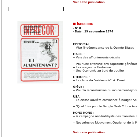
Voir cette publication
Inprecor
- N° 8
- Date : 19 septembre 1974
EDITORIAL :
–
Vive l’indépendance de la Guinée Bissau
ITALIE :
–
Vers des affrontements décisifs
–
Pour une offensive anti-capitaliste général
–
Les orages de l’automne
–
Une économie au bord du gouffre
ETHIOPIE :
–
La chute du "roi des rois", A. Duret
Grève :
–
Pour la reconstruction du mouvement-syndi
USA :
–
La classe ouvrière commence à bouger, A
–
"Quel futur pour le Bangla Desh ? Ibne Az
HONG KONG :
–
la campagne anti-trotskyste des maoïstes,
–
Nouvelles du Mouvement Ouvrier et de la IV
Voir cette publication