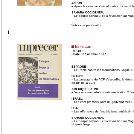
JAPON
–
Après les élections sénatoriales, Kazuo Ki
SAHARA OCCIDENTAL
–
Le peuple sahraoui et la révolution au Ma
Voir cette publication
Inprecor
- N° 15
- Date : 27 octobre 1977
ESPAGNE
–
Le Pacte contre les mobilisations, Miguel 
FRANCE
–
La campagne du PCF s’essouffle, le débat po
du BP de la LCR
AMERIQUE LATINE
–
Vers une nouvelle institutionnalisation ? Jo
ISRAËL
–
Les cent premiers jours du gouvernement 
USA
–
Les offensives de l’impérialisme américain (
SAHARA OCCIDENTAL
–
Le peuple sahraoui et la révolution au Magh
Hugues Véga
didim escort
,
marmaris escort
,
didim escort b
didim escort bayanlar
,
marmaris escort bayanl