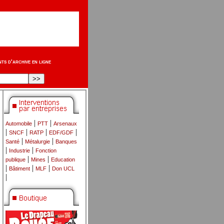
s d'archive en ligne
|
|
Automobile
PTT
Arsenaux
|
|
|
|
SNCF
RATP
EDF/GDF
|
|
Santé
Métalurgie
Banques
|
|
Industrie
Fonction
|
|
publique
Mines
Education
|
|
|
Bâtiment
MLF
Don UCL
|