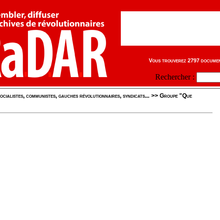
Vous trouverez 2797 document
Rechercher :
ocialistes, communistes, gauches révolutionnaires, syndicats...
>>
Groupe "Que