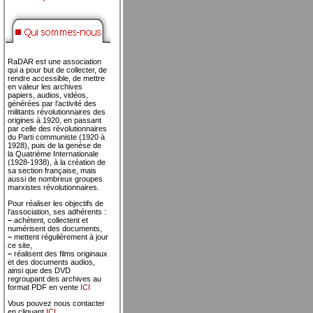
RaDAR est une association
qui a pour but de collecter, de
rendre accessible, de mettre
en valeur les archives
papiers, audios, vidéos,
générées par l’activité des
militants révolutionnaires des
origines à 1920, en passant
par celle des révolutionnaires
du Parti communiste (1920 à
1928), puis de la genèse de
la Quatrième Internationale
(1928-1938), à la création de
sa section française, mais
aussi de nombreux groupes
marxistes révolutionnaires.
Pour réaliser les objectifs de
l’association, ses adhérents :
–
achètent, collectent et
numérisent des documents,
–
mettent régulièrement à jour
ce site,
–
réalisent des films originaux
et des documents audios,
ainsi que des DVD
regroupant des archives au
format PDF en vente
ICI
Vous pouvez nous contacter
en cliquant
ICI