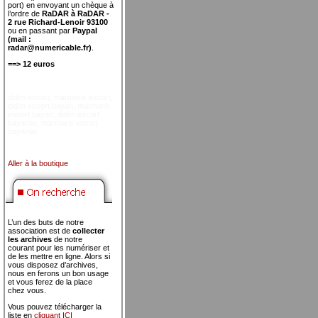
port) en envoyant un chèque à
l’ordre de
RaDAR à RaDAR -
2 rue Richard-Lenoir 93100
ou en passant par
Paypal
(mail :
radar@numericable.fr)
.
==> 12 euros
didim escort
,
marmaris escort
,
didim escort bayan
,
marmaris
escort bayan
,
didim escort
bayanlar
,
marmaris escort
bayanlar
Aller à la boutique
L’un des buts de notre
association est de
collecter
les archives
de notre
courant pour les numériser et
de les mettre en ligne. Alors si
vous disposez d’archives,
nous en ferons un bon usage
et vous ferez de la place
chez vous.
Vous pouvez télécharger la
liste en
cliquant ICI