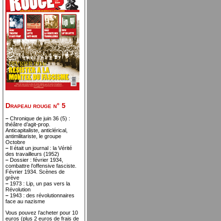
Drapeau rouge n° 5
–
Chronique de juin 36 (5) :
théâtre d’agit-prop.
Anticapitaliste, anticlérical,
antimilitariste, le groupe
Octobre
–
Il était un journal : la Vérité
des travailleurs (1952)
–
Dossier : février 1934,
combattre l’offensive fasciste.
Février 1934. Scènes de
grève
–
1973 : Lip, un pas vers la
Révolution
–
1943 : des révolutionnaires
face au nazisme
Vous pouvez l’acheter pour 10
euros (plus 2 euros de frais de