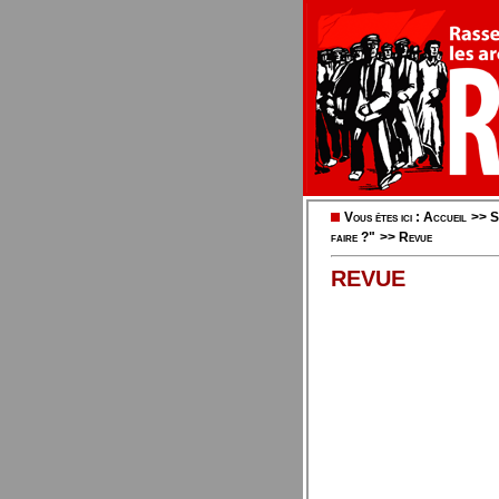
Vous êtes ici :
Accueil
>>
S
faire ?"
>>
Revue
REVUE