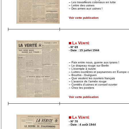
–
Les travailleurs coloniaux en lutte
–
Lettre des usines
–
Des armes aux usines !
Voir cette publication
La Vérité
- N° 69
- Date : 15 juillet 1944
–
Paix entre nous, guerre aux tyrans !
–
Le drapeau rouge sur Berlin
–
L’exemple à suivre
–
Luttes ouvrières et paysannes en Europe con
–
Bourhis - Guéguen
–
Que veulent les ouvriers français
–
L’avance de l’armée rouge
–
Comités d’usines et conseil ouvrier
–
Chez les postiers
Voir cette publication
La Vérité
- N° 70
- Date : 4 août 1944