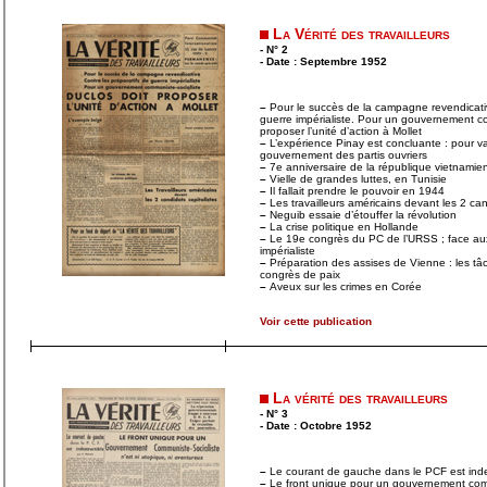
La Vérité des travailleurs
- N° 2
- Date : Septembre 1952
–
Pour le succès de la campagne revendicativ
guerre impérialiste. Pour un gouvernement co
proposer l’unité d’action à Mollet
–
L’expérience Pinay est concluante : pour vai
gouvernement des partis ouvriers
–
7e anniversaire de la république vietnamie
–
Vielle de grandes luttes, en Tunisie
–
Il fallait prendre le pouvoir en 1944
–
Les travailleurs américains devant les 2 can
–
Neguib essaie d’étouffer la révolution
–
La crise politique en Hollande
–
Le 19e congrès du PC de l’URSS ; face aux
impérialiste
–
Préparation des assises de Vienne : les t
congrès de paix
–
Aveux sur les crimes en Corée
Voir cette publication
La vérité des travailleurs
- N° 3
- Date : Octobre 1952
–
Le courant de gauche dans le PCF est inde
–
Le front unique pour un gouvernement commu