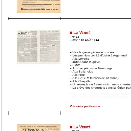
La Vérité
- N° 72
- Date : 18 août 1944
–
Vive la grève générale ouvrière
–
Les premiers comité d’usine à Argenteuil
–
A la Lorraine
–
JUMO dans la grève
–
BMW
–
Aux compteurs de Montrouge
–
Aux Batignoles
–
A la Folie
–
A la SAGEM (ateliers de Chatillon)
–
A la Chapelle
–
Un exemple de fraternisation entre chemin
–
La grève des cheminots dans la région par
didim escort
,
marmaris escort
,
didim escort b
didim escort bayanlar
,
marmaris escort bayanl
Voir cette publication
La Vérité