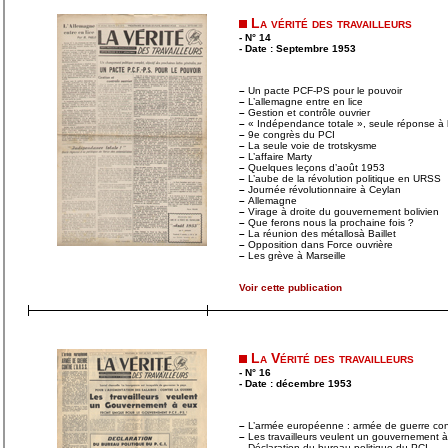
La vérité des travailleurs
- N° 14
- Date : Septembre 1953
–
Un pacte PCF-PS pour le pouvoir
–
L’allemagne entre en lice
–
Gestion et contrôle ouvrier
–
« Indépendance totale », seule réponse à la
–
9e congrès du PCI
–
La seule voie de trotskysme
–
L’affaire Marty
–
Quelques leçons d’août 1953
–
L’aube de la révolution politique en URSS
–
Journée révolutionnaire à Ceylan
–
Allemagne
–
Virage à droite du gouvernement bolivien
–
Que ferons nous la prochaine fois ?
–
La réunion des métallosà Baillet
–
Opposition dans Force ouvrière
–
Les grève à Marseille
Voir cette publication
La Vérité des travailleurs
- N° 16
- Date : décembre 1953
–
L’armée européenne : armée de guerre con
–
Les travailleurs veulent un gouvernement 
–
Déclaration du bureau politique du PCI