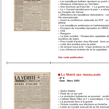
–
Les travailleurs bolivien ripostent au putch 
–
Simulacre d’élections au Viet-Nam
–
Une brochure qu’il faut lire : « La guerre qui
–
Le « Conseil mondial pour la paix » a refusé
au Congrès de Vienne
–
Défendons les travailleurs vietnamiens : c
IVe internationale
–
Avant la conférence nationale du PCF : un a
définie
–
Les travailleurs américains et l’administrat
–
Pourquoi de nouvelles épuration en URSS
–
Chili
–
Rangoon
–
La lutte ouvrière : Perspective capitaliste d
ouvrières de luttes
–
Pour l’unité d’action chez Renault : front un
–
Lutte des postiers pour la prime
–
Un lecteur nous écrit : il faut renforcer la C
–
Les chômeurs victimes de la loi capitaliste
Voir cette publication
La Vérité des travailleurs
- N° 8
- Date : Mars 1953
–
Après Staline
–
Partir de ce qui unit
–
La révolution bolivienne se poursuit : sou
–
L’affaire Marty-Tillon et l’ « autocritique » 
–
La jeunesse face à la guerre
–
Victoire ouvrière aux élections en Autriche
–
Lettre du Comité exécutif de la IVe internat