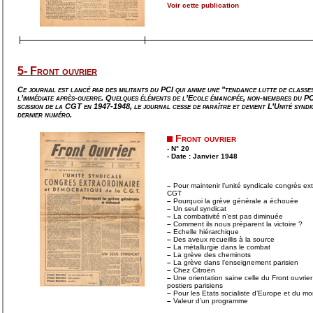
Voir cette publication
5- Front ouvrier
Ce journal est lancé par des militants du PCI qui anime une "tendance lutte de classe
l’immédiate après-guerre. Quelques éléments de l’Ecole émancipée, non-membres du PCI
scission de la CGT en 1947-1948, le journal cesse de paraître et devient
L’Unité syndi
dernier numéro.
Front ouvrier
- N° 20
- Date : Janvier 1948
–
Pour maintenir l’unité syndicale congrès ex
CGT
–
Pourquoi la grève générale a échouée
–
Un seul syndicat
–
La combativité n’est pas diminuée
–
Comment ils nous préparent la victoire ?
–
Echelle hiérarchique
–
Des aveux recueillis à la source
–
La métallurgie dans le combat
–
La grève des cheminots
–
La grève dans l’enseignement parisien
–
Chez Citroën
–
Une orientation saine celle du Front ouvrie
postiers parisiens
–
Pour les Etats socialiste d’Europe et du m
–
Valeur d’un programme