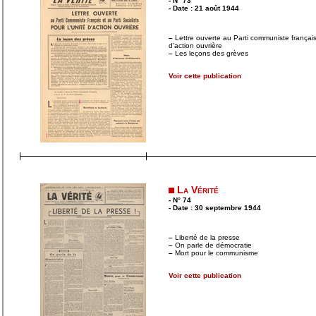
- N° 73
- Date : 21 août 1944
–
Lettre ouverte au Parti communiste français e
d’action ouvrière
–
Les leçons des grèves
Voir cette publication
La Vérité
- N° 74
- Date : 30 septembre 1944
–
Liberté de la presse
–
On parle de démocratie
–
Mort pour le communisme
Voir cette publication