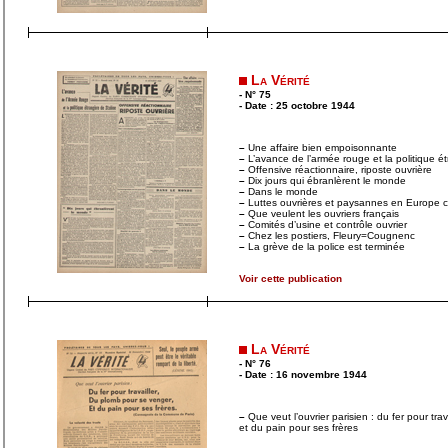
La Vérité
- N° 75
- Date : 25 octobre 1944
–
Une affaire bien empoisonnante
–
L’avance de l’armée rouge et la politique é
–
Offensive réactionnaire, riposte ouvrière
–
Dix jours qui ébranlèrent le monde
–
Dans le monde
–
Luttes ouvrières et paysannes en Europe con
–
Que veulent les ouvriers français
–
Comités d’usine et contrôle ouvrier
–
Chez les postiers, Fleury=Cougnenc
–
La grève de la police est terminée
Voir cette publication
La Vérité
- N° 76
- Date : 16 novembre 1944
–
Que veut l’ouvrier parisien : du fer pour tra
et du pain pour ses frères