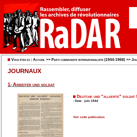
Vous êtes ici :
Accueil
>>
Parti communiste internationaliste (1944-1968)
>>
Jou
JOURNAUX
1- Arbeiter und soldat
Deutche und "alliierte" soldat 
- Date : juin 1944
Voir cette publication