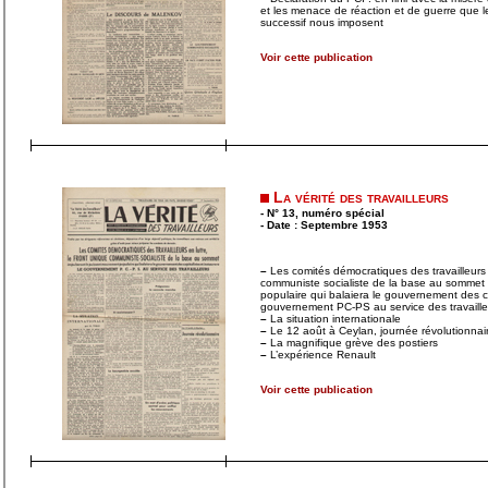
et les menace de réaction et de guerre que l
successif nous imposent
Voir cette publication
La vérité des travailleurs
- N° 13, numéro spécial
- Date : Septembre 1953
–
Les comités démocratiques des travailleurs e
communiste socialiste de la base au sommet
populaire qui balaiera le gouvernement des cap
gouvernement PC-PS au service des travaille
–
La situation internationale
–
Le 12 août à Ceylan, journée révolutionnai
–
La magnifique grève des postiers
–
L’expérience Renault
Voir cette publication