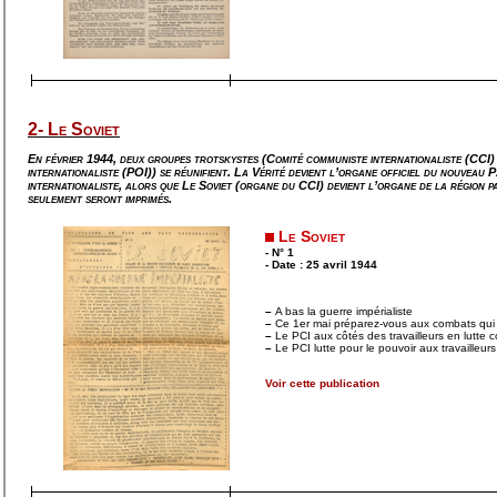
2- Le Soviet
En février 1944, deux groupes trotskystes (Comité communiste internationaliste (CCI) 
internationaliste (POI)) se réunifient.
La Vérité
devient l’organe officiel du nouveau 
internationaliste, alors que
Le Soviet
(organe du CCI) devient l’organe de la région p
seulement seront imprimés.
Le Soviet
- N° 1
- Date : 25 avril 1944
–
A bas la guerre impérialiste
–
Ce 1er mai préparez-vous aux combats qui
–
Le PCI aux côtés des travailleurs en lutte co
–
Le PCI lutte pour le pouvoir aux travailleurs
Voir cette publication