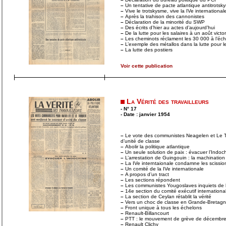
–
Un tentative de pacte atlantique antitrotsky
–
Vive le trotskysme, vive la IVe international
–
Après la trahison des cannonistes
–
Déclaration de la minorité du SWP
–
Des écrits d’hier au actes d’aujourd’hui
–
De la lutte pour les salaires à un août victo
–
Les cheminots réclament les 30 000 à l’éch
–
L’exemple des métallos dans la lutte pour le
–
La lutte des postiers
Voir cette publication
La Vérité des travailleurs
- N° 17
- Date : janvier 1954
–
Le vote des communistes Neagelen et Le Tr
d’unité de classe
–
Abolir la politique atlantique
–
Un seule solution de paix : évacuer l’Indoc
–
L’arrestation de Guingouin : la machination 
–
La IVe interntaionale condamne les scissio
–
Un comité de la IVe internationale
–
A propos d’un tract
–
Les sections répondent
–
Les communistes Yougoslaves inquiets de la 
–
14e section du comité exécutif internationa
–
La section de Ceylan rétablit la vérité
–
Vers un choc de classe en Grande-Bretag
–
Front unique à tous les échelons
–
Renault-Billancourt
–
PTT : le mouvement de grève de décembre 
–
Renault Clichy