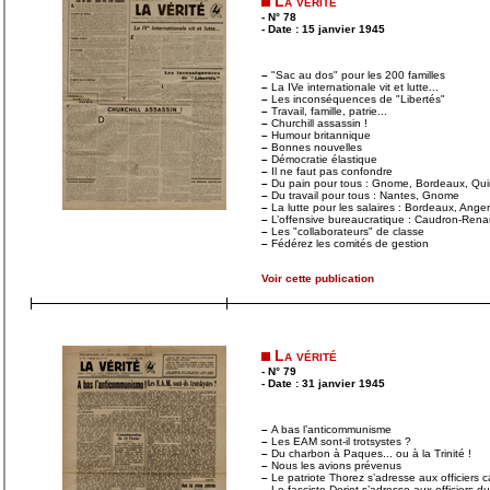
La vérité
- N° 78
- Date : 15 janvier 1945
–
"Sac au dos" pour les 200 familles
–
La IVe internationale vit et lutte...
–
Les inconséquences de "Libertés"
–
Travail, famille, patrie...
–
Churchill assassin !
–
Humour britannique
–
Bonnes nouvelles
–
Démocratie élastique
–
Il ne faut pas confondre
–
Du pain pour tous : Gnome, Bordeaux, Qui
–
Du travail pour tous : Nantes, Gnome
–
La lutte pour les salaires : Bordeaux, Anger
–
L’offensive bureaucratique : Caudron-Rena
–
Les "collaborateurs" de classe
–
Fédérez les comités de gestion
Voir cette publication
La vérité
- N° 79
- Date : 31 janvier 1945
–
A bas l’anticommunisme
–
Les EAM sont-il trotsystes ?
–
Du charbon à Paques... ou à la Trinité !
–
Nous les avions prévenus
–
Le patriote Thorez s’adresse aux officiers 
–
Le fasciste Doriot s’adresse aux officiers du