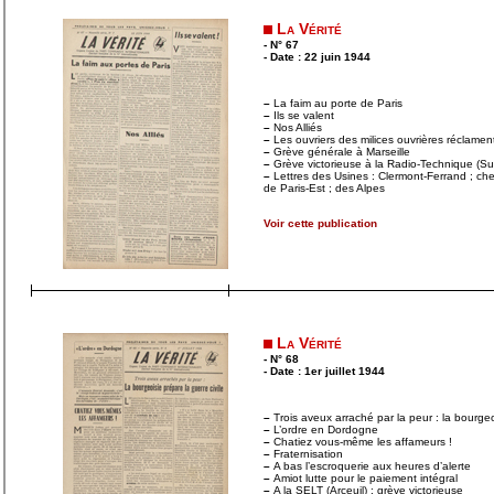
La Vérité
- N° 67
- Date : 22 juin 1944
–
La faim au porte de Paris
–
Ils se valent
–
Nos Alliés
–
Les ouvriers des milices ouvrières réclame
–
Grève générale à Marseille
–
Grève victorieuse à la Radio-Technique (S
–
Lettres des Usines : Clermont-Ferrand ; che
de Paris-Est ; des Alpes
Voir cette publication
La Vérité
- N° 68
- Date : 1er juillet 1944
–
Trois aveux arraché par la peur : la bourgeoi
–
L’ordre en Dordogne
–
Chatiez vous-même les affameurs !
–
Fraternisation
–
A bas l’escroquerie aux heures d’alerte
–
Amiot lutte pour le paiement intégral
–
A la SELT (Arceuil) : grève victorieuse