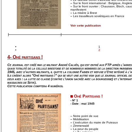
–
Sur le front international : Belgique, Angleter
–
Sur le front ouvrier : Chausson, Bloch, ca
manifestent
–
La misère à Brest
–
Les travailleurs soviétiques en France
Voir cette publication
1
2
4- Ohé partisans !
Ce journal est créé par le militant André Calvès, qui est entré aux FTP après l’arrest
quasi totalité de la cellule brestoise et de nombreux membres de la direction parisie
1945, avec d’autres militants, il quitte la colonne Fabien et refuse d’être intégré à l
Ils créent alors "Ohé partisans !" qui se veut une autre voix que le journal officiel
deux axes : la lutte de classe (contre l’union sacrée avec la bourgeoisie) et l’interna
massacres de Setif).
Cette publication comptera 4 numéros.
Ohé Partisans !
- N° 1
- Date : mai 1945
–
Notre point de vue
–
Mobilisation
–
L’exécution du maire de Puteaux
–
Zimmerwald
–
La peur du peuple