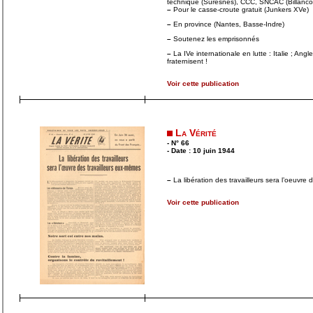
technique (Suresnes), CCC, SNCAC (Billanco
–
Pour le casse-croute gratuit (Junkers XVe)
–
En province (Nantes, Basse-Indre)
–
Soutenez les emprisonnés
–
La IVe internationale en lutte : Italie ; Angl
fraternisent !
Voir cette publication
La Vérité
- N° 66
- Date : 10 juin 1944
–
La libération des travailleurs sera l’oeuvre 
Voir cette publication