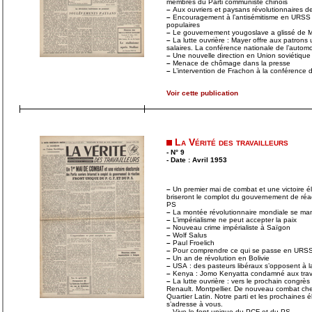
membres du Parti communiste chinois
–
Aux ouvriers et paysans révolutionnaires d
–
Encouragement à l’antisémitisme en URSS 
populaires
–
Le gouvernement yougoslave a glissé de 
–
La lutte ouvrière : Mayer offre aux patrons 
salaires. La conférence nationale de l’automo
–
Une nouvelle direction en Union soviétique
–
Menace de chômage dans la presse
–
L’intervention de Frachon à la conférence d
Voir cette publication
La Vérité des travailleurs
- N° 9
- Date : Avril 1953
–
Un premier mai de combat et une victoire éle
briseront le complot du gouvernement de réa
PS
–
La montée révolutionnaire mondiale se man
–
L’impérialisme ne peut accepter la paix
–
Nouveau crime impérialiste à Saïgon
–
Wolf Salus
–
Paul Froelich
–
Pour comprendre ce qui se passe en URS
–
Un an de révolution en Bolivie
–
USA : des pasteurs libéraux s’opposent à l
–
Kenya : Jomo Kenyatta condamné aux trav
–
La lutte ouvrière : vers le prochain congrès
Renault. Montpellier. De nouveau combat ch
Quartier Latin. Notre parti et les prochaines 
s’adresse à vous.
–
Vive le font unique du PCF et du PS