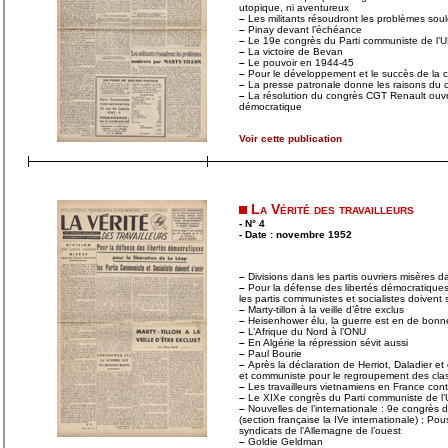
utopique, ni aventureux
–
Les militants résoudront les problèmes soul
–
Pinay devant l’échéance
–
Le 19e congrès du Parti communiste de l’
–
La victoire de Bevan
–
Le pouvoir en 1944-45
–
Pour le développement et le succès de la 
–
La presse patronale donne les raisons du
–
La résolution du congrès CGT Renault ouvre 
démocratique
Voir cette publication
La Vérité des travailleurs
- N° 4
- Date : novembre 1952
–
Divisions dans les partis ouvriers misères da
–
Pour la défense des libertés démocratiques,
les partis communistes et socialistes doivent s
–
Marty-tillon à la veille d’être exclus
–
Heisenhower élu, la guerre est en de bonn
–
L’Afrique du Nord à l’ONU
–
En Algérie la répression sévit aussi
–
Paul Bourie
–
Après la déclaration de Herriot, Daladier et 
et communiste pour le regroupement des cla
–
Les travailleurs vietnamiens en France con
–
Le XIXe congrès du Parti communiste de l
–
Nouvelles de l’internationale : 9e congrès du
(section française la IVe internationale) ; P
syndicats de l’Allemagne de l’ouest
–
Goldie Geldman