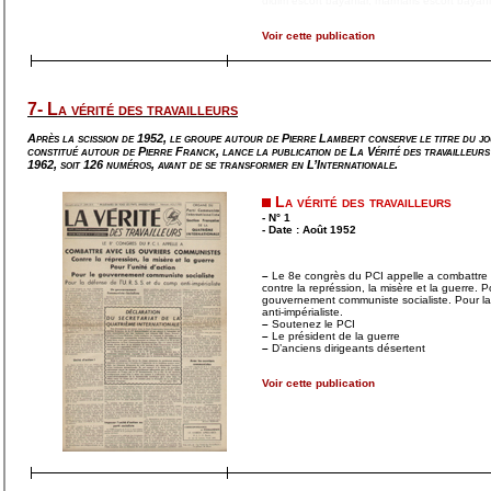
didim escort bayanlar
,
marmaris escort bayanl
Voir cette publication
7- La vérité des travailleurs
Après la scission de 1952, le groupe autour de Pierre Lambert conserve le titre du jo
constitué autour de Pierre Franck, lance la publication de La Vérité des travailleurs
1962, soit 126 numéros, avant de se transformer en L’Internationale.
La vérité des travailleurs
- N° 1
- Date : Août 1952
–
Le 8e congrès du PCI appelle a combattre 
contre la représsion, la misère et la guerre. Po
gouvernement communiste socialiste. Pour l
anti-impérialiste.
–
Soutenez le PCI
–
Le président de la guerre
–
D’anciens dirigeants désertent
Voir cette publication