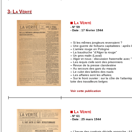
3- La Vérité
La Vérité
- N° 59
- Date : 17 février 1944
–
Si les mêmes jongleurs revenaient ?
–
Une guerre de forbans capitalistes : après l
–
L’armée rouge en Pologne
–
La baudruche "d’Alger la rouge"
–
Un gros malin (Laval)
–
Alger et nous : discussion fraternelle avec "
–
Les requis civils sont des prisonniers
–
Revue de la presse clandestine
–
Au secours des gars du maquis
–
Le culot des larbins des nazis
–
Les affaires sont les affaires
–
Sur le front ouvrier : sur la côte de l’atlant
lutte des travailleurs belges
Voir cette publication
La Vérité
- N° 61
- Date : 25 mars 1944
–
L’heure des combats décisifs approche : il fa