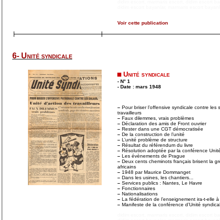
didim escort
,
marmaris escort
,
didim escort b
didim escort bayanlar
,
marmaris escort bayanl
Voir cette publication
6- Unité syndicale
Unité syndicale
- N° 1
- Date : mars 1948
–
Pour briser l’offensive syndicale contre les s
travailleurs
–
Faux dilemmes, vrais problèmes
–
Déclaration des amis de Front ouvrier
–
Rester dans une CGT démocratisée
–
De la construction de l’unité
–
L’unité problème de structure
–
Résultat du référendum du livre
–
Résolution adoptée par la conférence Unité
–
Les évènements de Prague
–
Deux cents cheminots français brisent la g
africains
–
1948 par Maurice Dommanget
–
Dans les usines, les chantiers...
–
Services publics : Nantes, Le Havre
–
Fonctionnaires
–
Nationalisations
–
La fédération de l’enseignement ira-t-elle à
–
Manifeste de la conférence d’Unité syndica
didim escort
,
marmaris escort
,
didim escort b