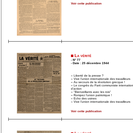
Voir cette publication
La vérité
- N° 77
- Date : 25 décembre 1944
–
Liberté de la presse ?
–
Vive l’union internationale des travailleurs
–
Au secours de la révolution grecque !
–
Le congrès du Parti communiste internatio
d’action
–
"Bienveillants avec les rois"
–
Rompez l’union patriotique !
–
Echo des usines
–
Vive l’union internationale des travailleurs
Voir cette publication