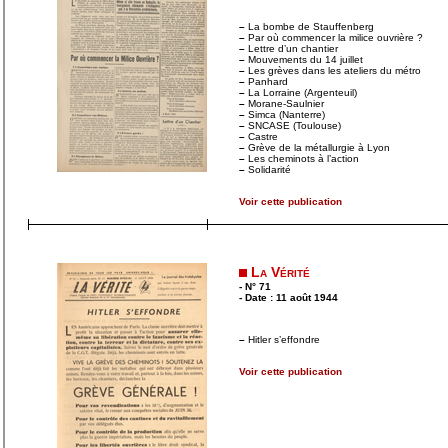
–
La bombe de Stauffenberg
–
Par où commencer la milice ouvrière ?
–
Lettre d’un chantier
–
Mouvements du 14 juillet
–
Les grèves dans les ateliers du métro
–
Panhard
–
La Lorraine (Argenteuil)
–
Morane-Saulnier
–
Simca (Nanterre)
–
SNCASE (Toulouse)
–
Castre
–
Grève de la métallurgie à Lyon
–
Les cheminots à l’action
–
Solidarité
Voir cette publication
La Vérité
- N° 71
- Date : 11 août 1944
–
Hitler s’effondre
Voir cette publication