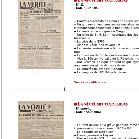
La vérité des travailleurs
- N° 11
- Date : juin 1953
–
Contre les accords de Bonn et de Paris sa
–
Un gouvernement communiste-socialiste i
internationaux permettrait le front unique des 
–
La vérité sur le congrès de Saïgon
–
Un lettre de B. H. Benn, secrétaire des J
britannique
–
La crise de la SFIO
–
Aidez la Vérité des travailleurs
–
Le comité centrale ouvre la discussion pou
parti
–
La question de l’unité syndicale aux Etats-
–
Vive le 36e anniversaire de la Révolution r
–
Une véritable politique de front unique syn
augmentation générale des salaires
–
Le congrès du syndicat Renault
–
Le congrès de l’USTM de la Seine
Voir cette publication
La vérité des travailleurs
- N° spécial
- Date : Août 1953
–
Le front unique et la grève générale renve
imposeront un gouvernement PCF – PS
–
Le discours de Malenkov
–
Grève générale à Ceylan
–
Déclaration du PCI : en finir avec la misère 