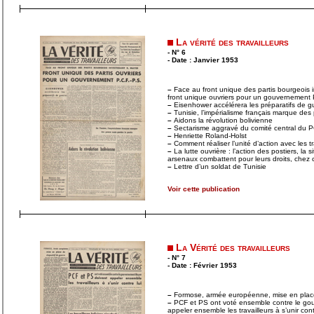
La vérité des travailleurs
- N° 6
- Date : Janvier 1953
–
Face au front unique des partis bourgeois 
front unique ouvriers pour un gouvernemen
–
Eisenhower accélérera les préparatifs de g
–
Tunisie, l’impérialisme français marque des 
–
Aidons la révolution bolivienne
–
Sectarisme aggravé du comité central du 
–
Henriette Roland-Holst
–
Comment réaliser l’unité d’action avec les tra
–
La lutte ouvrière : l’action des postiers, la 
arsenaux combattent pour leurs droits, chez 
–
Lettre d’un soldat de Tunisie
Voir cette publication
La Vérité des travailleurs
- N° 7
- Date : Février 1953
–
Formose, armée européenne, mise en place 
–
PCF et PS ont voté ensemble contre le gou
appeler ensemble les travailleurs à s’unir cont