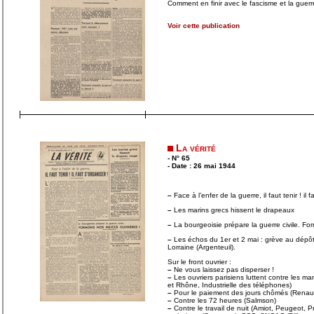
Comment en finir avec le fascisme et la guerr
Voir cette publication
La vérité
- N° 65
- Date : 26 mai 1944
–
Face à l’enfer de la guerre, il faut tenir ! il f
–
Les marins grecs hissent le drapeaux
–
La bourgeoisie prépare la guerre civile. Fo
–
Les échos du 1er et 2 mai : grève au dépôts
Lorraine (Argenteuil).
Sur le front ouvrier :
–
Ne vous laissez pas disperser !
–
Les ouvriers parisiens luttent contre les 
et Rhône, Industrielle des téléphones)
–
Pour le paiement des jours chômés (Renaul
–
Contre les 72 heures (Salmson)
–
Contre le travail de nuit (Amiot, Peugeot, P