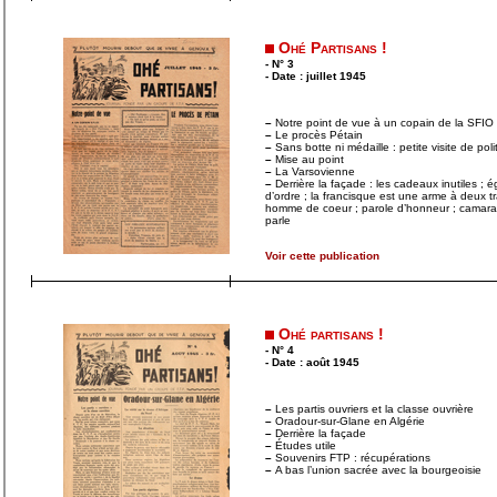
Ohé Partisans !
- N° 3
- Date : juillet 1945
–
Notre point de vue à un copain de la SFIO
–
Le procès Pétain
–
Sans botte ni médaille : petite visite de pol
–
Mise au point
–
La Varsovienne
–
Derrière la façade : les cadeaux inutiles ; éga
d’ordre ; la francisque est une arme à deux tr
homme de coeur ; parole d’honneur ; camar
parle
Voir cette publication
Ohé partisans !
- N° 4
- Date : août 1945
–
Les partis ouvriers et la classe ouvrière
–
Oradour-sur-Glane en Algérie
–
Derrière la façade
–
Études utile
–
Souvenirs FTP : récupérations
–
A bas l’union sacrée avec la bourgeoisie