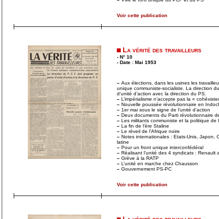
Voir cette publication
La vérité des travailleurs
- N° 10
- Date : Mai 1953
–
Aux élections, dans les usines les travaille
unique communiste-socialiste. La direction d
d’unité d’action avec la direction du PS.
–
L’impérialisme n’accepte pas la « cohéxiste
–
Nouvelle poussée révolutionnaire en Indoc
–
1er mai sous le signe de l’unité d’action
–
Deux documents du Parti révolutionnaire de
–
Les militants communiste et la politique de l
–
La fin de l’ère Staline
–
Le réveil de l’Afrique noire
–
Notes internationales : Etats-Unis, Japon,
latine
–
Pour un front unique interconfédéral
–
Réalisant l’unité des 4 syndicats : Renault 
–
Grève à la RATP
–
L’unité en marche chez Chausson
–
Gouvernement PS-PC
Voir cette publication