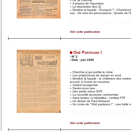
–
La 5e colonne
–
A propos de l’épuration
–
La dissolution des JC
–
Derrière la façade : Pourquoi ? ; Charmeur
vue ; Où sont les provocateurs ; Quatre de l’i
didim escort
,
marmaris escort
,
didim escort b
didim escort bayanlar
,
marmaris escort bayanl
Voir cette publication
Ohé Partisans !
- N° 2
- Date : juin 1945
–
Chercher à qui profite le crime
–
Les empêcheurs de danser en rond
–
Derrière la façade : le châtiment des crimin
accueil, à l’ouest du nouveau
–
Justice bourgeoise
–
Saviez-vous que...
–
Une petite erreur SVP
–
La nouvelle jeunesse communiste
–
Sans bottes, ni médailles : combat FTP
–
Un dessin de Paul Grimaud
–
Un conte de "Ohé partisans !" : une belle v
didim escort
,
marmaris escort
,
didim escort b
didim escort bayanlar
,
marmaris escort bayanl
Voir cette publication