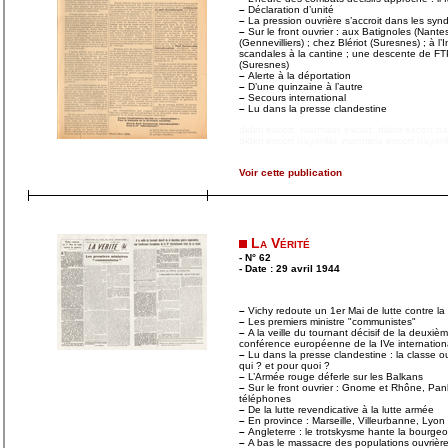
–
Déclaration d’unité
–
La pression ouvrière s’accroit dans les synd
–
Sur le front ouvrier : aux Batignoles (Nant
(Gennevilliers) ; chez Blériot (Suresnes) ; à l’
scandales à la cantine ; une descente de FTP
(Suresnes)
–
Alerte à la déportation
–
D’une quinzaine à l’autre
–
Secours international
–
Lu dans la presse clandestine
didim escort
,
marmaris escort
,
didim escort b
didim escort bayanlar
,
marmaris escort bayanl
Voir cette publication
La Vérité
- N° 62
- Date : 29 avril 1944
–
Vichy redoute un 1er Mai de lutte contre la
–
Les premiers ministre "communistes"
–
A la veille du tournant décisif de la deuxièm
conférence européenne de la IVe internationa
–
Lu dans la presse clandestine : la classe ou
qui ? et pour quoi ?
–
L’Armée rouge déferle sur les Balkans
–
Sur le front ouvrier : Gnome et Rhône, Panh
téléphones
–
De la lutte revendicative à la lutte armée
–
En province : Marseille, Villeurbanne, Lyon
–
Angleterre : le trotskysme hante la bourgeo
–
A bas le massacre des populations ouvrières