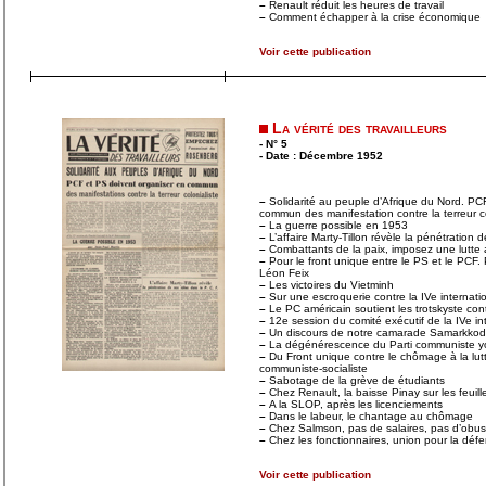
–
Renault réduit les heures de travail
–
Comment échapper à la crise économique
Voir cette publication
La vérité des travailleurs
- N° 5
- Date : Décembre 1952
–
Solidarité au peuple d’Afrique du Nord. PC
commun des manifestation contre la terreur co
–
La guerre possible en 1953
–
L’affaire Marty-Tillon révèle la pénétration
–
Combattants de la paix, imposez une lutte a
–
Pour le front unique entre le PS et le PCF. 
Léon Feix
–
Les victoires du Vietminh
–
Sur une escroquerie contre la IVe internati
–
Le PC américain soutient les trotskyste con
–
12e session du comité exécutif de la IVe in
–
Un discours de notre camarade Samarkkod
–
La dégénérescence du Parti communiste y
–
Du Front unique contre le chômage à la lu
communiste-socialiste
–
Sabotage de la grève de étudiants
–
Chez Renault, la baisse Pinay sur les feuil
–
A la SLOP, après les licenciements
–
Dans le labeur, le chantage au chômage
–
Chez Salmson, pas de salaires, pas d’obus
–
Chez les fonctionnaires, union pour la défe
Voir cette publication