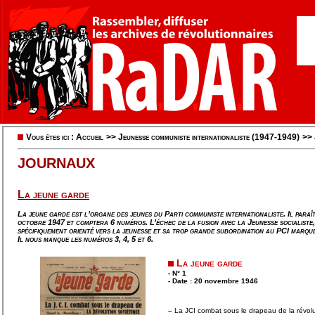
Vous êtes ici :
Accueil
>>
Jeunesse communiste internationaliste (1947-1949)
>>
JOURNAUX
La jeune garde
La jeune garde est l’organe des jeunes du Parti communiste internationaliste. Il para
octobre 1947 et comptera 6 numéros. L’échec de la fusion avec la Jeunesse socialist
spécifiquement orienté vers la jeunesse et sa trop grande subordination au PCI marque
Il nous manque les numéros 3, 4, 5 et 6.
La jeune garde
- N° 1
- Date : 20 novembre 1946
–
La JCI combat sous le drapeau de la révolu