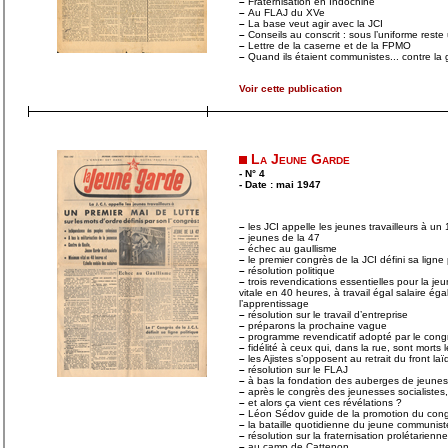
–
Fraternisation en Indochine
–
Au FLAJ du XVe
–
La base veut agir avec la JCI
–
Conseils au conscrit : sous l’uniforme reste 
–
Lettre de la caserne et de la FPMO
–
Quand ils étaient communistes... contre la
Voir cette publication
La Jeune Garde
- N° 4
- Date : mai 1947
–
les JCI appelle les jeunes travailleurs à un 
–
jeunes de la 47
–
échec au gaullisme
–
le premier congrès de la JCI défini sa ligne 
–
résolution politique
–
trois revendications essentielles pour la je
vitale en 40 heures, à travail égal salaire égal
l’apprentissage
–
résolution sur le travail d’entreprise
–
préparons la prochaine vague
–
programme revendicatif adopté par le cong
–
fidélité à ceux qui, dans la rue, sont morts 
–
les Ajistes s’opposent au retrait du front la
–
résolution sur le FLAJ
–
à bas la fondation des auberges de jeuness
–
après le congrès des jeunesses socialistes
–
et alors ça vient ces révélations ?
–
Léon Sédov guide de la promotion du con
–
la bataille quotidienne du jeune communiste
–
résolution sur la fraternisation prolétarienne
–
au camp de Cattenon