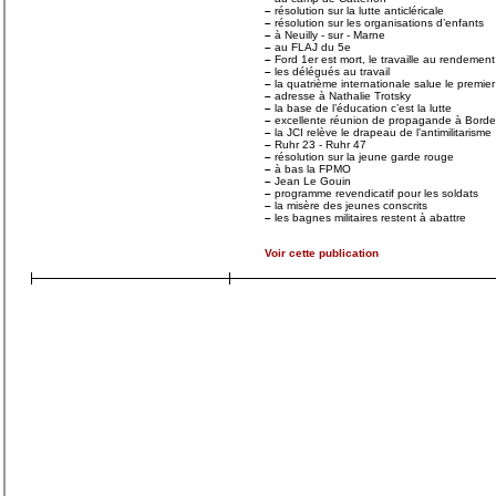
–
résolution sur la lutte anticléricale
–
résolution sur les organisations d’enfants
–
à Neuilly - sur - Marne
–
au FLAJ du 5e
–
Ford 1er est mort, le travaille au rendement
–
les délégués au travail
–
la quatrième internationale salue le premier
–
adresse à Nathalie Trotsky
–
la base de l’éducation c’est la lutte
–
excellente réunion de propagande à Bord
–
la JCI relève le drapeau de l’antimilitarisme
–
Ruhr 23 - Ruhr 47
–
résolution sur la jeune garde rouge
–
à bas la FPMO
–
Jean Le Gouin
–
programme revendicatif pour les soldats
–
la misère des jeunes conscrits
–
les bagnes militaires restent à abattre
Voir cette publication