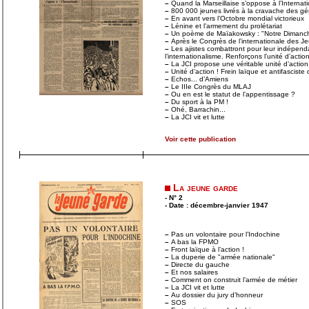
–
Quand la Marseillaise s’oppose à l’Internat
–
800 000 jeunes livrés à la cravache des g
–
En avant vers l’Octobre mondial victorieux
–
Lénine et l’armement du prolétariat
–
Un poème de Maïakowsky : "Notre Dimanc
–
Après le Congrès de l’internationale des Je
–
Les ajistes combattront pour leur indépend
l’internationalisme. Renforçons l’unité d’actio
–
La JCI propose une véritable unité d’action
–
Unité d’action ! Frein laïque et antifasciste
–
Echos... d’Amiens
–
Le IIIe Congrès du MLAJ
–
Ou en est le statut de l’appentissage ?
–
Du sport à la PM !
–
Ohé, Barrachin...
–
La JCI vit et lutte
Voir cette publication
La jeune garde
- N° 2
- Date : décembre-janvier 1947
–
Pas un volontaire pour l’Indochine
–
A bas la FPMO
–
Front laïque à l’action !
–
La duperie de "armée nationale"
–
Directe du gauche
–
Et nos salaires
–
Comment on construit l’armée de métier
–
La JCI vit et lutte
–
Au dossier du jury d’honneur
–
SOS