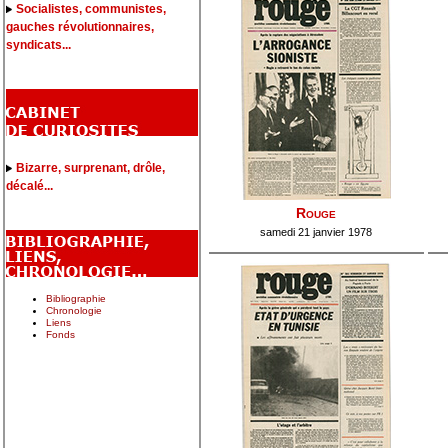
Socialistes, communistes,
gauches révolutionnaires,
syndicats...
Bizarre, surprenant, drôle,
décalé...
Rouge
samedi 21 janvier 1978
Bibliographie
Chronologie
Liens
Fonds