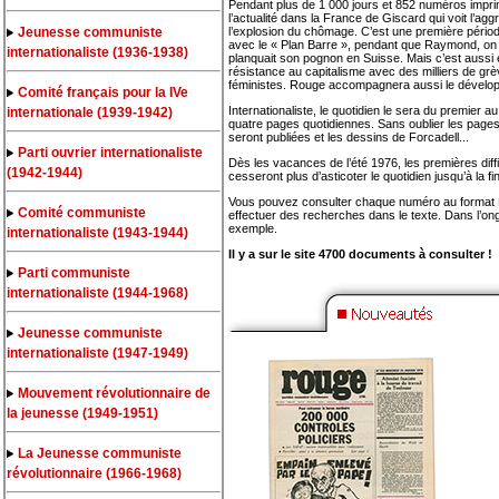
Pendant plus de 1 000 jours et 852 numéros impri
l’actualité dans la France de Giscard qui voit l’aggr
Jeunesse communiste
l’explosion du chômage. C’est une première période
avec le « Plan Barre », pendant que Raymond, on 
internationaliste (1936-1938)
planquait son pognon en Suisse. Mais c’est aussi 
résistance au capitalisme avec des milliers de grè
féministes. Rouge accompagnera aussi le ­dévelo
Comité français pour la IVe
Internationaliste, le quotidien le sera du premier
internationale (1939-1942)
quatre pages quotidiennes. Sans oublier les pages c
seront publiées et les dessins de Forcadell...
Parti ouvrier internationaliste
Dès les vacances de l’été 1976, les premières diff
(1942-1944)
cesseront plus d’asticoter le quotidien jusqu’à la f
Vous pouvez consulter chaque numéro au format
Comité communiste
effectuer des recherches dans le texte. Dans l’on
exemple.
internationaliste (1943-1944)
Il y a sur le site 4700 documents à consulter !
Parti communiste
internationaliste (1944-1968)
Jeunesse communiste
internationaliste (1947-1949)
Mouvement révolutionnaire de
la jeunesse (1949-1951)
La Jeunesse communiste
révolutionnaire (1966-1968)