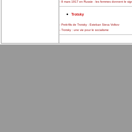
- 8 mars 1917 en Russie : les femmes donnent le sig
Trotsky
- Petit-fils de Trotsky : Esteban Sieva Volkov
- Trotsky : une vie pour le socialisme