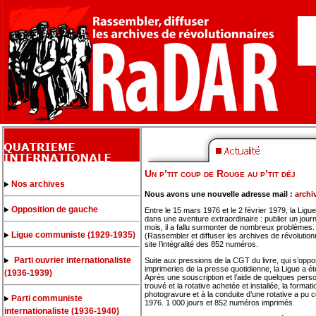
Un p’tit coup de Rouge au p’tit déj
Nos archives
Nous avons une nouvelle adresse mail :
archi
Opposition de gauche
Entre le 15 mars 1976 et le 2 février 1979, la Lig
dans une aventure extraordinaire : publier un journ
mois, il a fallu surmonter de nombreux problèmes.
Ligue communiste (1929-1935)
(Rassembler et diffuser les archives de révolution
site l’intégralité des 852 numéros.
Parti ouvrier internationaliste
Suite aux pressions de la CGT du livre, qui s’oppo
imprimeries de la presse quotidienne, la Ligue a é
(1936-1939)
Après une souscription et l’aide de quelques personn
trouvé et la rotative achetée et installée, la forma
photogravure et à la conduite d’une rotative a 
Parti communiste
1976. 1 000 jours et 852 numéros imprimés
internationaliste (1936-1940)