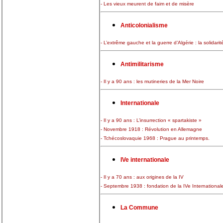
- Les vieux meurent de faim et de misère
Anticolonialisme
- L’extrême gauche et la guerre d’Algérie : la solidari
Antimilitarisme
- Il y a 90 ans : les mutineries de la Mer Noire
Internationale
- Il y a 90 ans : L’insurrection « spartakiste »
- Novembre 1918 : Révolution en Allemagne
- Tchécoslovaquie 1968 : Prague au printemps.
IVe internationale
- Il y a 70 ans : aux origines de la IV
- Septembre 1938 : fondation de la IVe International
La Commune