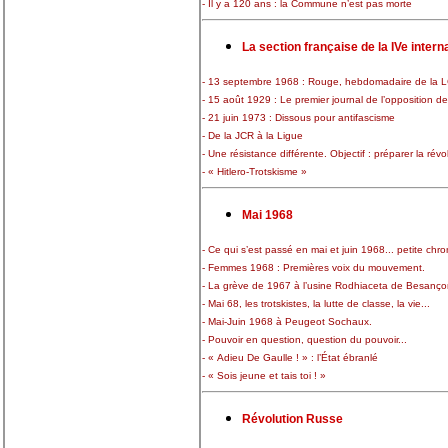
- Il y a 120 ans : la Commune n’est pas morte
La section française de la IVe intern
- 13 septembre 1968 : Rouge, hebdomadaire de la L
- 15 août 1929 : Le premier journal de l’opposition 
- 21 juin 1973 : Dissous pour antifascisme
- De la JCR à la Ligue
- Une résistance différente. Objectif : préparer la rév
- « Hitlero-Trotskisme »
Mai 1968
- Ce qui s’est passé en mai et juin 1968... petite chro
- Femmes 1968 : Premières voix du mouvement.
- La grève de 1967 à l’usine Rodhiaceta de Besançon
- Mai 68, les trotskistes, la lutte de classe, la vie...
- Mai-Juin 1968 à Peugeot Sochaux.
- Pouvoir en question, question du pouvoir...
- « Adieu De Gaulle ! » : l’État ébranlé
- « Sois jeune et tais toi ! »
Révolution Russe